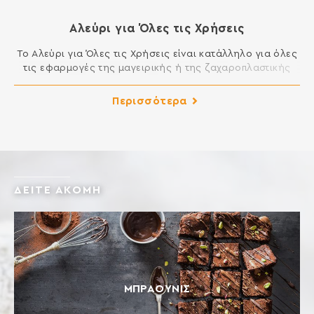
Αλεύρι για Όλες τις Χρήσεις
Το Αλεύρι για Όλες τις Χρήσεις είναι κατάλληλο για όλες
τις εφαρμογές της μαγειρικής ή της ζαχαροπλαστικής
που απαιτούν αλεύρι. Μπορείτε να φτιάξετε μοναδικά
κέικ, μελομακάρονα, κουραμπιέδες, τσουρέκια, φύλλο,
Περισσότερα
πίτες, τηγανητά και σάλτσες και γενικά όλα τα εδέσματα
της κουζίνας σας. ΣΥΣΤΑΤΙΚΑ: ΑΛΕΥΡΙ ΚΑΤΗΓΟΡΙΑΣ Μ ΑΠΟ
ΜΑΛΑΚΟ ΣΙΤΑΡΙ Περιέχει γλουτένη. Ενδέχεται να περιέχει
ίχνη […]
ΔΕΙΤΕ ΑΚΟΜΗ
ΜΠΡΆΟΥΝΙΣ