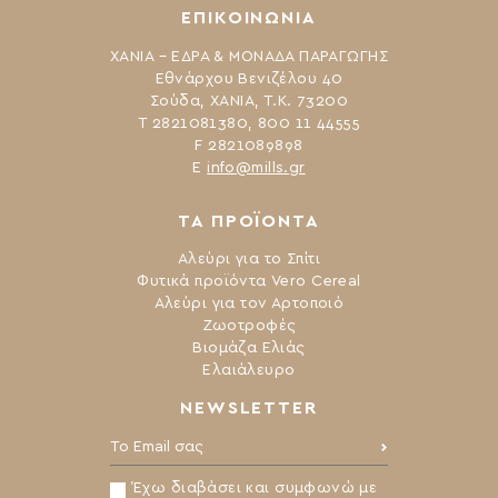
ΕΠΙΚΟΙΝΩΝΙΑ
ΧΑΝΙΑ – ΕΔΡΑ & ΜΟΝΑΔΑ ΠΑΡΑΓΩΓΗΣ
Εθνάρχου Βενιζέλου 40
Σούδα, ΧΑΝΙΑ, Τ.Κ. 73200
Τ 2821081380, 800 11 44555
F 2821089898
Ε
info@mills.gr
ΤΑ ΠΡΟΪΟΝΤΑ
Αλεύρι για το Σπίτι
Φυτικά προϊόντα Vero Cereal
Αλεύρι για τον Αρτοποιό
Ζωοτροφές
Βιομάζα Ελιάς
Ελαιάλευρο
NEWSLETTER
Το Email σας:
Έχω διαβάσει και συμφωνώ με