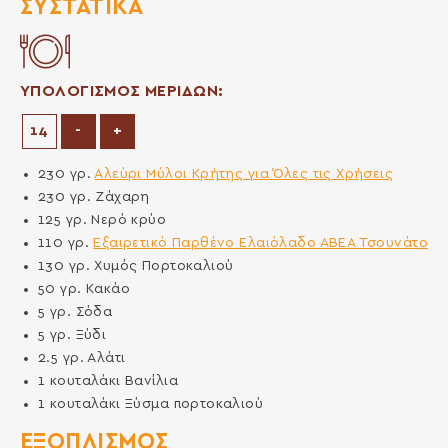
ΣΥΣΤΑΤΙΚΆ
ΥΠΟΛΟΓΙΣΜΟΣ ΜΕΡΙΔΩΝ:
Μείωση μερίδων
Αύξηση μερίδων
-
+
230
γρ.
Αλεύρι Μύλοι Κρήτης για Όλες τις Χρήσεις
230
γρ.
Ζάχαρη
125
γρ.
Νερό κρύο
110
γρ.
Εξαιρετικό Παρθένο Ελαιόλαδο ΑΒΕΑ Τσουνάτο
130
γρ.
Χυμός Πορτοκαλιού
50
γρ.
Κακάο
5
γρ.
Σόδα
5
γρ.
Ξύδι
2.5
γρ.
Αλάτι
1
κουταλάκι
Βανίλια
1
κουταλάκι
Ξύσμα πορτοκαλιού
ΕΞΟΠΛΙΣΜΌΣ