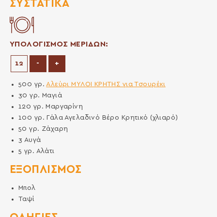
ΣΥΣΤΑΤΙΚΆ
ΥΠΟΛΟΓΙΣΜΟΣ ΜΕΡΙΔΩΝ:
Μείωση μερίδων
Αύξηση μερίδων
-
+
500
γρ.
Αλεύρι ΜΥΛΟΙ ΚΡΗΤΗΣ για Τσουρέκι
30
γρ.
Μαγιά
120
γρ.
Μαργαρίνη
100
γρ.
Γάλα Αγελαδινό Βέρο Κρητικό (χλιαρό)
50
γρ.
Ζάχαρη
3
Αυγά
5
γρ.
Αλάτι
ΕΞΟΠΛΙΣΜΌΣ
Μπολ
Ταψί