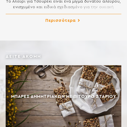
Το Αλεύρι για Τσουρέκι είναι ένα μίγμα δυνατού αλεύρου,
ενισχυμένο και ειδικά σχεδιασμένο για την οικιακή
παρασκευή ζύμης τσουρεκιού. Δημιουργεί ελαστική και
αφράτη ζύμη, εύκολη στο πλάσιμο και τελικά προϊόντα με
Περισσότερα
εξαιρετική γεύση. Ιδανικό για γλυκά ψωμιά όπως
τσουρέκι, πανετόνε, μπριός, πολίτικη βασιλόπιτα,
κρουασάν, ντόνατς κλπ. ΣΥΣΤΑΤΙΚΑ: ΑΛΕΥΡΙ ΣΙΤΟΥ,
ΓΛΟΥΤΕΝΗ ΣΙΤΟΥ, ΓΑΛΑΚΤΟΜΑΤΟΠΟΙΗΤΕΣ: Ε472e, E481,
[…]
ΔΕΙΤΕ ΑΚΟΜΗ
ΜΠΆΡΕΣ ΔΗΜΗΤΡΙΑΚΏΝ ΜΕ ΠΊΤΟΥΡΟ ΣΤΑΡΙΟΎ