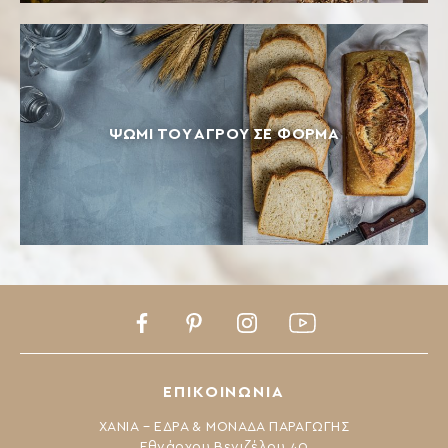
ΨΩΜΙ ΤΟΥ ΑΓΡΟΥ ΣΕ ΦΟΡΜΑ
Facebook
Pinterest
Instagram
Youtube
ΕΠΙΚΟΙΝΩΝΙΑ
ΧΑΝΙΑ – ΕΔΡΑ & ΜΟΝΑΔΑ ΠΑΡΑΓΩΓΗΣ
Εθνάρχου Βενιζέλου 40