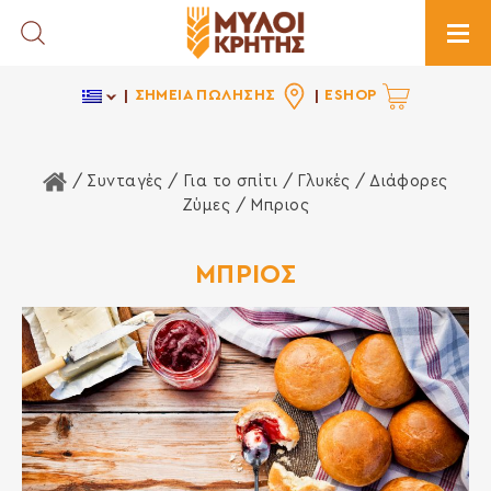
Toggle Search
Togg
ΣΗΜΕΙΑ ΠΩΛΗΣΗΣ
ESHOP
Αρχική Σελίδα
/ Συνταγές /
Για το σπίτι
/
Γλυκές
/
Διάφορες
Ζύμες
/ Μπριος
ΜΠΡΙΟΣ