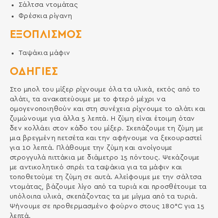
Σάλτσα ντομάτας
Φρέσκια ρίγανη
ΕΞΟΠΛΙΣΜΌΣ
Ταψάκια μάφιν
ΟΔΗΓΙΕΣ
Στο μπολ του μίξερ ρίχνουμε όλα τα υλικά, εκτός από το
αλάτι, τα ανακατεύουμε με το φτερό μέχρι να
ομογενοποιηθούν και στη συνέχεια ρίχνουμε το αλάτι και
ζυμώνουμε για άλλα 5 λεπτά. Η ζύμη είναι έτοιμη όταν
δεν κολλάει στον κάδο του μίξερ. Σκεπάζουμε τη ζύμη με
μια βρεγμένη πετσέτα και την αφήνουμε να ξεκουραστεί
για 10 λεπτά. Πλάθουμε την ζύμη και ανοίγουμε
στρογγυλά πιττάκια με διάμετρο 15 πόντους. Ψεκάζουμε
με αντικολητικό σπρέι τα ταψάκια για τα μάφιν και
τοποθετούμε τη ζύμη σε αυτά. Αλείφουμε με την σάλτσα
ντομάτας, βάζουμε λίγο από τα τυριά και προσθέτουμε τα
υπόλοιπα υλικά, σκεπάζοντας τα με μίγμα από τα τυριά.
Ψήνουμε σε προθερμασμένο φούρνο στους 180°C για 15
λεπτά.