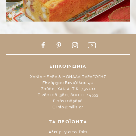
Facebook
Pinterest
Instagram
Youtube
ΕΠΙΚΟΙΝΩΝΙΑ
ΧΑΝΙΑ – ΕΔΡΑ & ΜΟΝΑΔΑ ΠΑΡΑΓΩΓΗΣ
Εθνάρχου Βενιζέλου 40
Σούδα, ΧΑΝΙΑ, Τ.Κ. 73200
Τ 2821081380, 800 11 44555
F 2821089898
Ε
info@mills.gr
ΤΑ ΠΡΟΪΟΝΤΑ
Αλεύρι για το Σπίτι