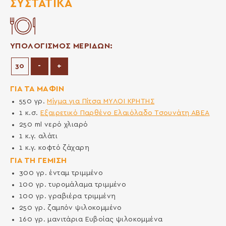
ΣΥΣΤΑΤΙΚΆ
ΥΠΟΛΟΓΙΣΜΟΣ ΜΕΡΙΔΩΝ:
Μείωση μερίδων
Αύξηση μερίδων
-
+
ΓΙΑ ΤΑ ΜΑΦΙΝ
550
γρ.
Μίγμα για Πίτσα ΜΥΛΟΙ ΚΡΗΤΗΣ
1
κ.σ.
Εξαιρετικό Παρθένο Ελαιόλαδο Τσουνάτη ΑΒΕΑ
250
ml
νερό χλιαρό
1
κ.γ.
αλάτι
1
κ.γ.
κοφτό ζάχαρη
ΓΙΑ ΤΗ ΓΕΜΙΣΗ
300
γρ.
ένταμ τριμμένο
100
γρ.
τυρομάλαμα τριμμένο
100
γρ.
γραβιέρα τριμμένη
250
γρ.
ζαμπόν ψιλοκομμένο
160
γρ.
μανιτάρια Ευβοίας ψιλοκομμένα