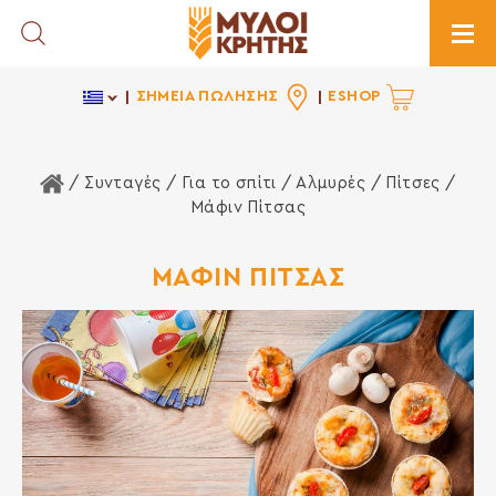
Toggle Search
Togg
ΣΗΜΕΙΑ ΠΩΛΗΣΗΣ
ESHOP
Αρχική Σελίδα
/ Συνταγές /
Για το σπίτι
/
Αλμυρές
/
Πίτσες
/
Μάφιν Πίτσας
ΜΑΦΙΝ ΠΙΤΣΑΣ