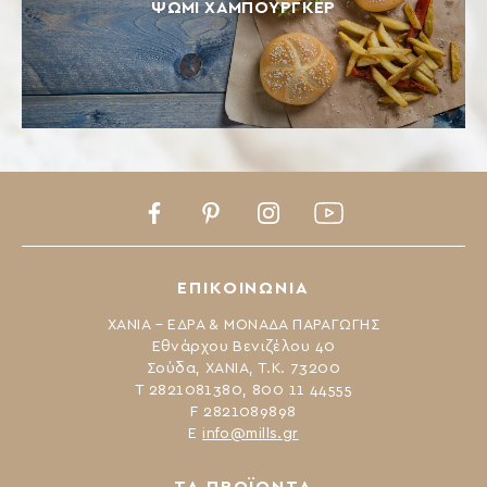
ΨΩΜΊ ΧΆΜΠΟΥΡΓΚΕΡ
Facebook
Pinterest
Instagram
Youtube
ΕΠΙΚΟΙΝΩΝΙΑ
ΧΑΝΙΑ – ΕΔΡΑ & ΜΟΝΑΔΑ ΠΑΡΑΓΩΓΗΣ
Εθνάρχου Βενιζέλου 40
Σούδα, ΧΑΝΙΑ, Τ.Κ. 73200
Τ 2821081380, 800 11 44555
F 2821089898
Ε
info@mills.gr
ΤΑ ΠΡΟΪΟΝΤΑ