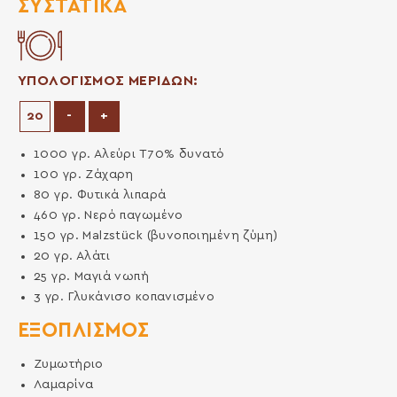
ΣΥΣΤΑΤΙΚΆ
ΥΠΟΛΟΓΙΣΜΟΣ ΜΕΡΙΔΩΝ:
Μείωση μερίδων
Αύξηση μερίδων
-
+
1000
γρ.
Αλεύρι Τ70% δυνατό
100
γρ.
Ζάχαρη
80
γρ.
Φυτικά λιπαρά
460
γρ.
Νερό παγωμένο
150
γρ.
Malzstück (βυνοποιημένη ζύμη)
20
γρ.
Αλάτι
25
γρ.
Μαγιά νωπή
3
γρ.
Γλυκάνισο κοπανισμένο
ΕΞΟΠΛΙΣΜΌΣ
Ζυμωτήριο
Λαμαρίνα