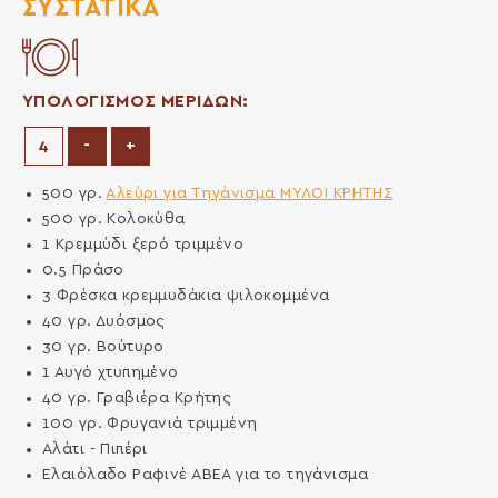
ΣΥΣΤΑΤΙΚΆ
ΥΠΟΛΟΓΙΣΜΟΣ ΜΕΡΙΔΩΝ:
Μείωση μερίδων
Αύξηση μερίδων
-
+
500
γρ.
Αλεύρι για Τηγάνισμα ΜΥΛΟΙ ΚΡΗΤΗΣ
500
γρ.
Κολοκύθα
1
Κρεμμύδι ξερό τριμμένο
0.5
Πράσο
3
Φρέσκα κρεμμυδάκια ψιλοκομμένα
40
γρ.
Δυόσμος
30
γρ.
Βούτυρο
1
Αυγό χτυπημένο
40
γρ.
Γραβιέρα Κρήτης
100
γρ.
Φρυγανιά τριμμένη
Αλάτι - Πιπέρι
Ελαιόλαδο Ραφινέ ΑΒΕΑ για το τηγάνισμα