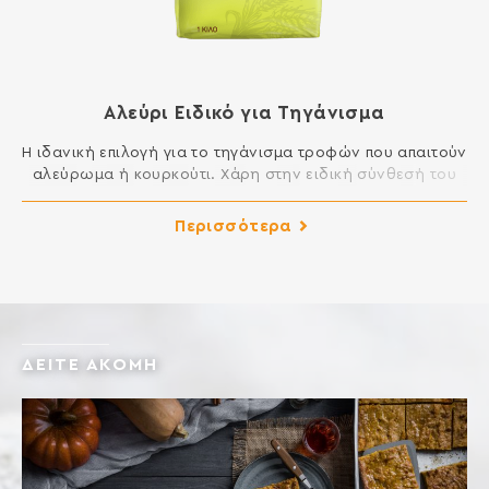
Αλεύρι Ειδικό για Τηγάνισμα
Η ιδανική επιλογή για το τηγάνισμα τροφών που απαιτούν
αλεύρωμα ή κουρκούτι. Χάρη στην ειδική σύνθεσή του
ένα απλό αλεύρωμα εξασφαλίζει μια ομοιόμορφη και
τραγανή κρούστα, η οποία δεν επιτρέπει στο λάδι να
Περισσότερα
εισχωρήσει στις τροφές και να τις κάνει βαριές και
δύσπεπτες. ΣΥΣΤΑΤΙΚΑ: ΑΛΕΥΡΙ ΚΑΤΗΓΟΡΙΑΣ Μ ΑΠΟ
ΜΑΛΑΚΟ ΣΙΤΑΡΙ Περιέχει γλουτένη. Ενδέχεται να […]
ΔΕΙΤΕ ΑΚΟΜΗ