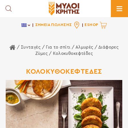
Toggle Search
Togg
ΣΗΜΕΙΑ ΠΩΛΗΣΗΣ
ESHOP
Αρχική Σελίδα
/ Συνταγές /
Για το σπίτι
/
Αλμυρές
/
Διάφορες
Ζύμες
/ Κολοκυθοκεφτέδες
ΚΟΛΟΚΥΘΟΚΕΦΤΕΔΕΣ