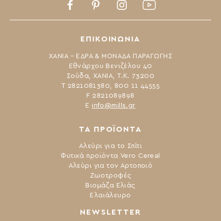
Facebook
Pinterest
Instagram
Youtube
ΕΠΙΚΟΙΝΩΝΙΑ
ΧΑΝΙΑ – ΕΔΡΑ & ΜΟΝΑΔΑ ΠΑΡΑΓΩΓΗΣ
Εθνάρχου Βενιζέλου 40
Σούδα, ΧΑΝΙΑ, Τ.Κ. 73200
Τ 2821081380, 800 11 44555
F 2821089898
Ε
info@mills.gr
ΤΑ ΠΡΟΪΟΝΤΑ
Αλεύρι για το Σπίτι
Φυτικά προϊόντα Vero Cereal
Αλεύρι για τον Αρτοποιό
Ζωοτροφές
Βιομάζα Ελιάς
Ελαιάλευρο
NEWSLETTER