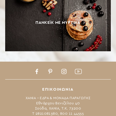
ΠΑΝΚΈΙΚ ΜΕ ΜΎΡΤΙΛΑ
Facebook
Pinterest
Instagram
Youtube
ΕΠΙΚΟΙΝΩΝΙΑ
ΧΑΝΙΑ – ΕΔΡΑ & ΜΟΝΑΔΑ ΠΑΡΑΓΩΓΗΣ
Εθνάρχου Βενιζέλου 40
Σούδα, ΧΑΝΙΑ, Τ.Κ. 73200
Τ 2821081380, 800 11 44555