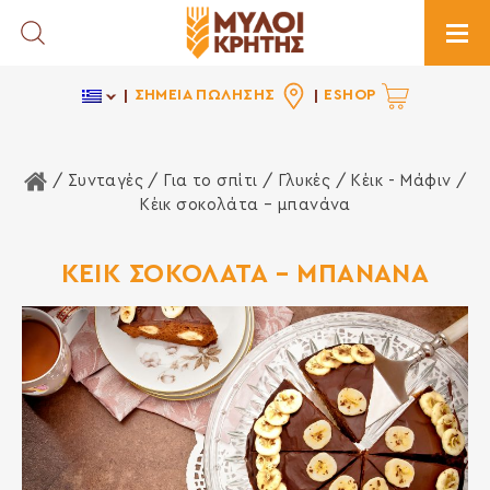
Toggle Search
Togg
ΣΗΜΕΙΑ ΠΩΛΗΣΗΣ
ESHOP
Αρχική Σελίδα
/ Συνταγές /
Για το σπίτι
/
Γλυκές
/
Κέικ - Μάφιν
/
Κέικ σοκολάτα – μπανάνα
ΚΕΙΚ ΣΟΚΟΛΑΤΑ – ΜΠΑΝΑΝΑ