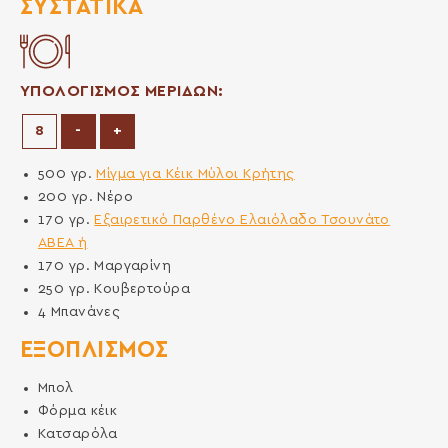
ΣΥΣΤΑΤΙΚΆ
ΥΠΟΛΟΓΙΣΜΟΣ ΜΕΡΙΔΩΝ:
Μείωση μερίδων
Αύξηση μερίδων
-
+
500
γρ.
Μίγμα για Κέικ Μύλοι Κρήτης
200
γρ.
Νέρο
170
γρ.
Εξαιρετικό Παρθένο Ελαιόλαδο Τσουνάτο
ΑΒΕΑ ή
170
γρ.
Μαργαρίνη
250
γρ.
Κουβερτούρα
4
Μπανάνες
ΕΞΟΠΛΙΣΜΌΣ
Μπολ
Φόρμα κέικ
Κατσαρόλα