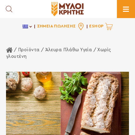
Toggle Search
Togg
ΣΗΜΕΙΑ ΠΩΛΗΣΗΣ
ESHOP
Αρχική Σελίδα
/ Προϊόντα /
Άλευρα Πλάθω Υγεία
/ Χωρίς
γλουτένη