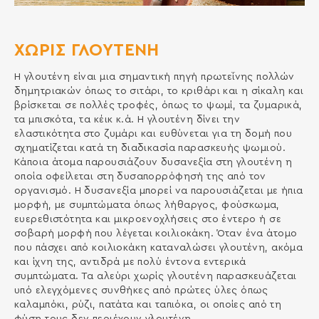
ΧΩΡΙΣ ΓΛΟΥΤΕΝΗ
Η γλουτένη είναι µια σηµαντική πηγή πρωτεΐνης πολλών
δηµητριακών όπως το σιτάρι, το κριθάρι και η σίκαλη και
βρίσκεται σε πολλές τροφές, όπως το ψωµί, τα ζυµαρικά,
τα µπισκότα, τα κέικ κ.ά. Η γλουτένη δίνει την
ελαστικότητα στο ζυµάρι και ευθύνεται για τη δοµή που
σχηµατίζεται κατά τη διαδικασία παρασκευής ψωµιού.
Κάποια άτοµα παρουσιάζουν δυσανεξία στη γλουτένη η
οποία οφείλεται στη δυσαπορρόφησή της από τον
οργανισµό. Η δυσανεξία µπορεί να παρουσιάζεται µε ήπια
µορφή, µε συµπτώµατα όπως λήθαργος, φούσκωµα,
ευερεθιστότητα και µικροενοχλήσεις στο έντερο ή σε
σοβαρή µορφή που λέγεται κοιλιοκάκη. Όταν ένα άτοµο
που πάσχει από κοιλιοκάκη καταναλώσει γλουτένη, ακόµα
και ίχνη της, αντιδρά µε πολύ έντονα εντερικά
συµπτώµατα. Τα αλεύρι χωρίς γλουτένη παρασκευάζεται
υπό ελεγχόµενες συνθήκες από πρώτες ύλες όπως
καλαµπόκι, ρύζι, πατάτα και ταπιόκα, οι οποίες από τη
φύση τους δεν περιέχουν γλουτένη.