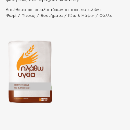
∆ιατίθεται σε ποικιλία τύπων σε σακί 20 κιλών:
Ψωμί / Πίτσας / Βουτήματα / Κέικ & Μάφιν / Φύλλο