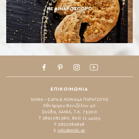
ΜΕ ΛΙΝΑΡΌΣΠΟΡΟ
Facebook
Pinterest
Instagram
Youtube
ΕΠΙΚΟΙΝΩΝΙΑ
ΧΑΝΙΑ – ΕΔΡΑ & ΜΟΝΑΔΑ ΠΑΡΑΓΩΓΗΣ
Εθνάρχου Βενιζέλου 40
Σούδα, ΧΑΝΙΑ, Τ.Κ. 73200
Τ 2821081380, 800 11 44555
F 2821089898
Ε
info@mills.gr