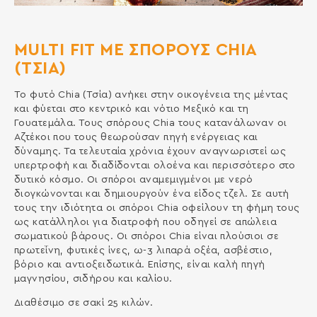
MULTI FIT ΜΕ ΣΠΟΡΟΥΣ CHIA
(ΤΣΙΑ)
Το φυτό Chia (Τσία) ανήκει στην οικογένεια της µέντας
και φύεται στο κεντρικό και νότιο Μεξικό και τη
Γουατεµάλα. Τους σπόρους Chia τους κατανάλωναν οι
Αζτέκοι που τους θεωρούσαν πηγή ενέργειας και
δύναµης. Τα τελευταία χρόνια έχουν αναγνωριστεί ως
υπερτροφή και διαδίδονται ολοένα και περισσότερο στο
δυτικό κόσµο. Οι σπόροι αναµεµιγµένοι µε νερό
διογκώνονται και δηµιουργούν ένα είδος τζελ. Σε αυτή
τους την ιδιότητα οι σπόροι Chia οφείλουν τη φήµη τους
ως κατάλληλοι για διατροφή που οδηγεί σε απώλεια
σωµατικού βάρους. Οι σπόροι Chia είναι πλούσιοι σε
πρωτεΐνη, φυτικές ίνες, ω-3 λιπαρά οξέα, ασβέστιο,
βόριο και αντιοξειδωτικά. Επίσης, είναι καλή πηγή
µαγνησίου, σιδήρου και καλίου.
Διαθέσιμο σε σακί 25 κιλών.