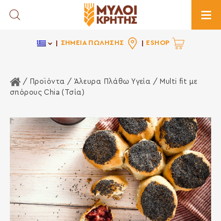
Toggle Search
Togg
ΣΗΜΕΙΑ ΠΩΛΗΣΗΣ
ESHOP
Αρχική Σελίδα
/ Προϊόντα /
Άλευρα Πλάθω Υγεία
/ Multi fit με
σπόρους Chia (Τσία)