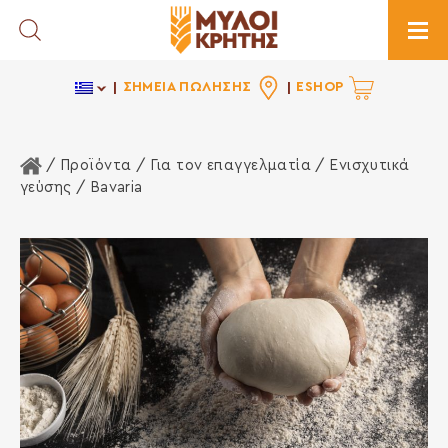
Toggle Search
Togg
ΣΗΜΕΙΑ ΠΩΛΗΣΗΣ
ESHOP
Αρχική Σελίδα
/ Προϊόντα /
Για τον επαγγελματία
/
Ενισχυτικά
γεύσης
/ Bavaria