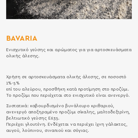
BAVARIA
Ενισχυτικό γεύσης και αρώματος για για αρτοσκευάσματα
ολικής άλεσης.
Χρήση σε αρτοσκευάσματα ολικής άλεσης, σε ποσοστό
1%-5%
επί του αλεύρου, προσθήκη κατά προτίμηση στο προζύμι.
Το προζύμι που περιέχεται στο ενισχυτικό είναι ανενεργό.
Συστατικά: καβουρδισμένο βυνάλευρο κριθαριού,
ανενεργό αποξηραμένο προζύμι σίκαλης, μαλτοδεξτρίνη,
βελτιωτικό γεύσης Ε635.
Περιέχει γλουτένη. Ενδέχεται να περιέχει ίχνη γάλακτος,
αυγού, λούπινου, σιναπιού και σόγιας.