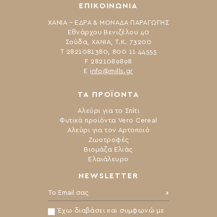
ΕΠΙΚΟΙΝΩΝΙΑ
ΧΑΝΙΑ – ΕΔΡΑ & ΜΟΝΑΔΑ ΠΑΡΑΓΩΓΗΣ
Εθνάρχου Βενιζέλου 40
Σούδα, ΧΑΝΙΑ, Τ.Κ. 73200
Τ 2821081380, 800 11 44555
F 2821089898
Ε
info@mills.gr
ΤΑ ΠΡΟΪΟΝΤΑ
Αλεύρι για το Σπίτι
Φυτικά προϊόντα Vero Cereal
Αλεύρι για τον Αρτοποιό
Ζωοτροφές
Βιομάζα Ελιάς
Ελαιάλευρο
NEWSLETTER
Το Email σας:
Έχω διαβάσει και συμφωνώ με