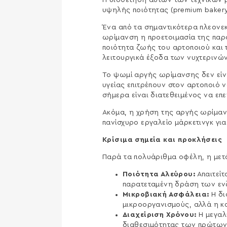
Η υιοθέτηση αυτών των τεχνικών 
υψηλής ποιότητας (premium bakery
Ένα από τα σημαντικότερα πλεονεκ
ωρίμανση η προετοιμασία της παρα
ποιότητα ζωής του αρτοποιού και 
λειτουργικά έξοδα των νυχτερινώ
Το ψωμί αργής ωρίμανσης δεν είν
υγείας επιτρέπουν στον αρτοποιό 
σήμερα είναι διατεθειμένος να επ
Ακόμα, η χρήση της αργής ωρίμανση
πανίσχυρο εργαλείο μάρκετινγκ για
Κρίσιμα σημεία και προκλήσεις
Παρά τα πολυάριθμα οφέλη, η μετά
Ποιότητα Αλεύρου:
Απαιτείτ
παρατεταμένη δράση των εν
Μικροβιακή Ασφάλεια:
Η δι
μικροοργανισμούς, αλλά η κ
Διαχείριση Χρόνου:
Η μεγαλ
διαθεσιμότητας των πρώτων 