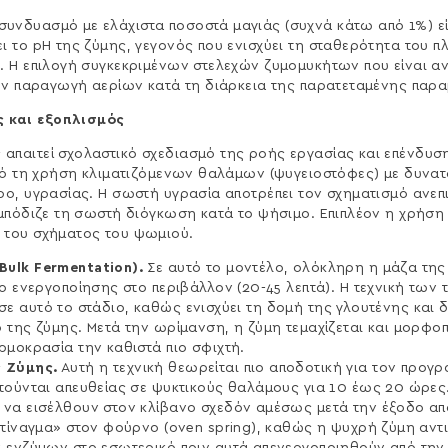
νδυασμό με ελάχιστα ποσοστά μαγιάς (συχνά κάτω από 1%) είν
ι το pH της ζύμης, γεγονός που ενισχύει τη σταθερότητα του π
. Η επιλογή συγκεκριμένων στελεχών ζυμομυκήτων που είναι ανθ
την παραγωγή αερίων κατά τη διάρκεια της παρατεταμένης παρα
 και εξοπλισμός
απαιτεί σχολαστικό σχεδιασμό της ροής εργασίας και επένδυσ
από τη χρήση κλιματιζόμενων θαλάμων (ψυγειοστόφες) με δυνα
ρο, υγρασίας. Η σωστή υγρασία αποτρέπει τον σχηματισμό ανε
εμπόδιζε τη σωστή διόγκωση κατά το ψήσιμο. Επιπλέον η χρήσ
 του σχήματος του ψωμιού.
ulk Fermentation).
Σε αυτό το μοντέλο, ολόκληρη η μάζα της 
δο ενεργοποίησης στο περιβάλλον (20-45 λεπτά). Η τεχνική τω
μη σε αυτό το στάδιο, καθώς ενισχύει τη δομή της γλουτένης και
της ζύμης. Μετά την ωρίμανση, η ζύμη τεμαχίζεται και μορφοπ
ρμοκρασία την καθιστά πιο σφιχτή.
 Ζύμης.
Αυτή η τεχνική θεωρείται πιο αποδοτική για τον προγρ
ούνται απευθείας σε ψυκτικούς θαλάμους για 10 έως 20 ώρες. 
να εισέλθουν στον κλίβανο σχεδόν αμέσως μετά την έξοδο από
«τίναγμα» στον φούρνο (oven spring), καθώς η ψυχρή ζύμη αντ