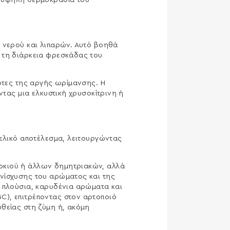
ν υψηλή θερμοκρασία του
ς νερού και λιπαρών. Αυτό βοηθά
 τη διάρκεια φρεσκάδας του
νότες της αργής ωρίμανσης. Η
ντας μια ελκυστική χρυσοκίτρινη ή
τελικό αποτέλεσμα, λειτουργώντας
οκιού ή άλλων δημητριακών, αλλά
ενίσχυσης του αρώματος και της
ν πλούσια, καρυδένια αρώματα και
C), επιτρέποντας στον αρτοποιό
θείας στη ζύμη ή, ακόμη