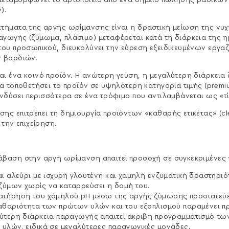
μεταμορφώνει το αρτοποιείο από ένα σημείο πώλησης βασικώ
).
τήματα της αργής ωρίμανσης είναι η δραστική μείωση της νυχ
γωγής (ζύμωμα, πλάσιμο) μεταφέρεται κατά τη διάρκεια της η
του προσωπικού, διευκολύνει την εύρεση εξειδικευμένων εργαζ
ν βαρδιών.
αι ένα κοινό προϊόν. Η ανώτερη γεύση, η μεγαλύτερη διάρκεια
να τοποθετήσει το προϊόν σε υψηλότερη κατηγορία τιμής (premi
ενδύσει περισσότερα σε ένα τρόφιμο που αντιλαμβάνεται ως «τ
ς επιτρέπει τη δημιουργία προϊόντων «καθαρής ετικέτας» (clea
 την επιχείρηση.
βαση στην αργή ωρίμανση απαιτεί προσοχή σε συγκεκριμένες τ
αι αλεύρι με ισχυρή γλουτένη και χαμηλή ενζυματική δραστηριό
ζύμων χωρίς να καταρρεύσει η δομή του.
ατήρηση του χαμηλού pH μέσω της αργής ζύμωσης προστατεύε
αθαριότητα των πρώτων υλών και του εξοπλισμού παραμένει π
ύτερη διάρκεια παραγωγής απαιτεί ακριβή προγραμματισμό των
υλών, ειδικά σε μεγαλύτερες παραγωγικές μονάδες.