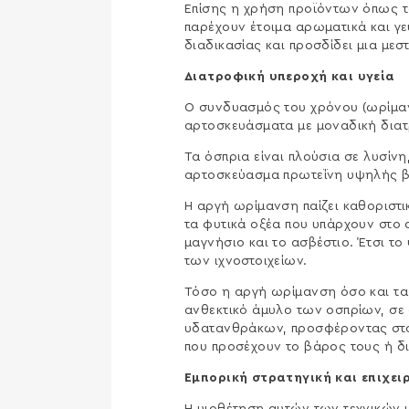
Επίσης η χρήση προϊόντων όπως τ
παρέχουν έτοιμα αρωματικά και γ
διαδικασίας και προσδίδει μια μεσ
Διατροφική υπεροχή και υγεία
Ο συνδυασμός του χρόνου (ωρίμαν
αρτοσκευάσματα με μοναδική διατ
Τα όσπρια είναι πλούσια σε λυσίν
αρτοσκεύασμα πρωτεΐνη υψηλής βιο
Η αργή ωρίμανση παίζει καθοριστι
τα φυτικά οξέα που υπάρχουν στο
μαγνήσιο και το ασβέστιο. Έτσι το
των ιχνοστοιχείων.
Τόσο η αργή ωρίμανση όσο και τα 
ανθεκτικό άμυλο των οσπρίων, σ
υδατανθράκων, προσφέροντας σταθ
που προσέχουν το βάρος τους ή δι
Εμπορική στρατηγική και επιχε