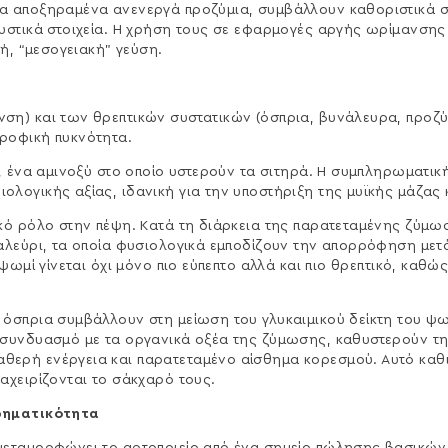
α αποξηραμένα ανενεργά προζύμια, συμβάλλουν καθοριστικά σ
ευστικά στοιχεία. Η χρήση τους σε εφαρμογές αργής ωρίμανση
τή, “μεσογειακή” γεύση.
ση) και των θρεπτικών συστατικών (όσπρια, βυνάλευρα, προζύμ
ροφική πυκνότητα.
η, ένα αμινοξύ στο οποίο υστερούν τα σιτηρά. Η συμπληρωματικ
λογικής αξίας, ιδανική για την υποστήριξη της μυϊκής μάζας 
κό ρόλο στην πέψη. Κατά τη διάρκεια της παρατεταμένης ζύμω
 αλεύρι, τα οποία φυσιολογικά εμποδίζουν την απορρόφηση με
 ψωμί γίνεται όχι μόνο πιο εύπεπτο αλλά και πιο θρεπτικό, καθ
όσπρια συμβάλλουν στη μείωση του γλυκαιμικού δείκτη του ψωμι
ε συνδυασμό με τα οργανικά οξέα της ζύμωσης, καθυστερούν 
ερή ενέργεια και παρατεταμένο αίσθημα κορεσμού. Αυτό καθισ
αχειρίζονται το σάκχαρό τους.
ιρηματικότητα