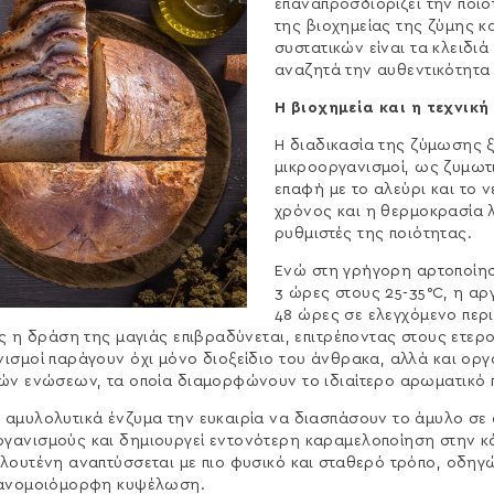
επαναπροσδιορίζει την ποιό
της βιοχημείας της ζύμης κ
συστατικών είναι τα κλειδιά
αναζητά την αυθεντικότητα κ
Η βιοχημεία και η τεχνικ
Η διαδικασία της ζύμωσης ξ
μικροοργανισμοί, ως ζυμωτι
επαφή με το αλεύρι και το 
χρόνος και η θερμοκρασία λ
ρυθμιστές της ποιότητας.
Ενώ στη γρήγορη αρτοποίη
3 ώρες στους 25-35°C, η αρ
48 ώρες σε ελεγχόμενο περ
κες η δράση της μαγιάς επιβραδύνεται, επιτρέποντας στους ετε
νισμοί παράγουν όχι μόνο διοξείδιο του άνθρακα, αλλά και οργ
ικών ενώσεων, τα οποία διαμορφώνουν το ιδιαίτερο αρωματικό
 αμυλολυτικά ένζυμα την ευκαιρία να διασπάσουν το άμυλο σε 
ργανισμούς και δημιουργεί εντονότερη καραμελοποίηση στην 
γλουτένη αναπτύσσεται με πιο φυσικό και σταθερό τρόπο, οδηγ
, ανομοιόμορφη κυψέλωση.