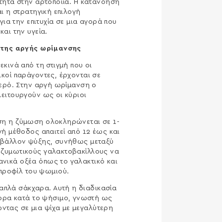
τητα στην αρτοποιία. Η κατανόηση
αι η στρατηγική επιλογή
 για την επιτυχία σε μια αγορά που
αι την υγεία.
ή της αργής ωρίμανσης
εκινά από τη στιγμή που οι
κοί παράγοντες, έρχονται σε
νερό. Στην αργή ωρίμανση ο
ειτουργούν ως οι κύριοι
ση η ζύμωση ολοκληρώνεται σε 1-
γή μέθοδος απαιτεί από 12 έως και
ιβάλλον ψύξης, συνήθως μεταξύ
ροζυμωτικούς γαλακτοβακίλλους να
ανικά οξέα όπως το γαλακτικό και
 προφίλ του ψωμιού.
απλά σάκχαρα. Αυτή η διαδικασία
κόρα κατά το ψήσιμο, γνωστή ως
ώντας σε μια ψίχα με μεγαλύτερη