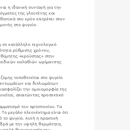
αι η ιδανική συνταγή για την
λέγματος της γλουτένης και
εκτικά στο κρύο επιτρέπει στον
μονής στο ψυγείο.
η σε κατάλληλο τεχνολογικό
τότητα ρύθμισης χρόνου,
πιθύμητης «κρούστας» στην
η ειδικών καλαθιών ωρίμανσης
ζύμης τοποθετείται στο ψυγείο
ν τεντωμάτων και διπλωμάτων
 διασφαλίζει την ομοιομορφία της
οιείται, απαιτώντας προσεκτικό
αμματισμό του αρτοποιείου. Τα
Το μεγάλο πλεονέκτημα είναι ότι
 το ψυγείο. Αυτή η πρακτική
ιδρά με την υψηλή θερμότητα,