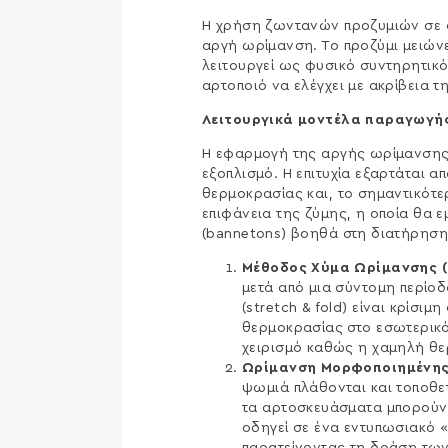
Η χρήση ζωντανών προζυμιών σε συ
αργή ωρίμανση. Το προζύμι μειώνε
λειτουργεί ως φυσικό συντηρητικό
αρτοποιό να ελέγχει με ακρίβεια 
Λειτουργικά μοντέλα παραγωγής
Η εφαρμογή της αργής ωρίμανσης 
εξοπλισμό. Η επιτυχία εξαρτάται 
θερμοκρασίας και, το σημαντικότε
επιφάνεια της ζύμης, η οποία θα 
(bannetons) βοηθά στη διατήρηση
Μέθοδος Χύμα Ωρίμανσης (B
μετά από μια σύντομη περίο
(stretch & fold) είναι κρίσι
θερμοκρασίας στο εσωτερικό 
χειρισμό καθώς η χαμηλή θε
Ωρίμανση Μορφοποιημένης
ψωμιά πλάθονται και τοποθετ
τα αρτοσκευάσματα μπορούν 
οδηγεί σε ένα εντυπωσιακό 