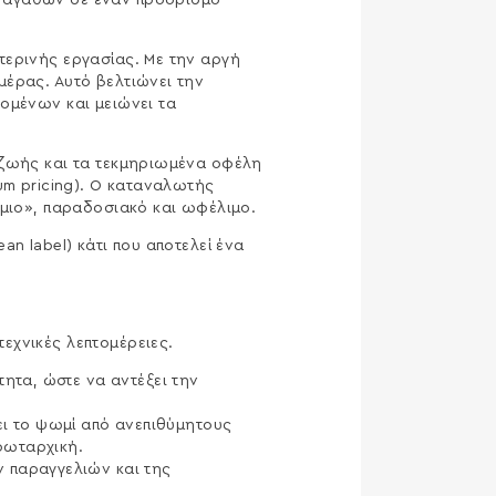
ν αγαθών σε έναν προορισμό
τερινής εργασίας. Με την αργή
μέρας. Αυτό βελτιώνει την
ομένων και μειώνει τα
 ζωής και τα τεκμηριωμένα οφέλη
um pricing). Ο καταναλωτής
ίμιο», παραδοσιακό και ωφέλιμο.
n label) κάτι που αποτελεί ένα
εχνικές λεπτομέρειες.
τητα, ώστε να αντέξει την
ι το ψωμί από ανεπιθύμητους
ρωταρχική.
 παραγγελιών και της