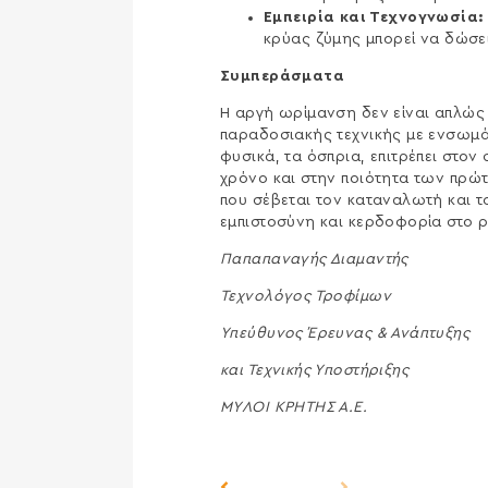
Εμπειρία και Τεχνογνωσία:
κρύας ζύμης μπορεί να δώσε
Συμπεράσματα
Η αργή ωρίμανση δεν είναι απλώς 
παραδοσιακής τεχνικής με ενσωμά
φυσικά, τα όσπρια, επιτρέπει στο
χρόνο και στην ποιότητα των πρώ
που σέβεται τον καταναλωτή και το
εμπιστοσύνη και κερδοφορία στο ρ
Παπαπαναγής Διαμαντής
Τεχνολόγος Τροφίμων
Υπεύθυνος Έρευνας & Ανάπτυξης
και Τεχνικής Υποστήριξης
ΜΥΛΟΙ ΚΡΗΤΗΣ Α.Ε.
Previous Post