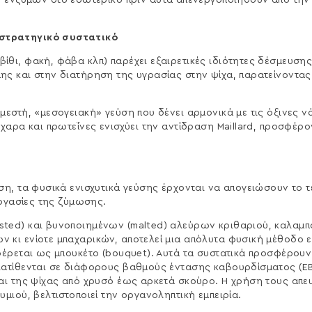
 ενζύμων στο εσωτερικό πριν αυτά απενεργοποιηθούν από τη
στρατηγικό συστατικό
θι, φακή, φάβα κλπ) παρέχει εξαιρετικές ιδιότητες δέσμευση
ης και στην διατήρηση της υγρασίας στην ψίχα, παρατείνοντας
μεστή, «μεσογειακή» γεύση που δένει αρμονικά με τις όξινες 
χαρα και πρωτεΐνες ενισχύει την αντίδραση Maillard, προσφέρο
ση, τα φυσικά ενισχυτικά γεύσης έρχονται να απογειώσουν το 
εργασίες της ζύμωσης.
ted) και βυνοποιημένων (malted) αλεύρων κριθαριού, καλαμπ
 κι ενίοτε μπαχαρικών, αποτελεί μια απόλυτα φυσική μέθοδο 
φέρεται ως μπουκέτο (bouquet). Αυτά τα συστατικά προσφέρου
ιατίθενται σε διάφορους βαθμούς έντασης καβουρδίσματος (EB
αι της ψίχας από χρυσό έως αρκετά σκούρο. Η χρήση τους απευ
μιού, βελτιστοποιεί την οργανοληπτική εμπειρία.