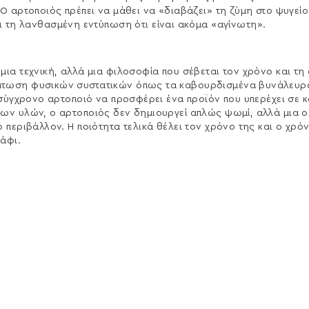
Ο αρτοποιός πρέπει να μάθει να «διαβάζει» τη ζύμη στο ψυγεί
ι τη λανθασμένη εντύπωση ότι είναι ακόμα «αγίνωτη».
μια τεχνική, αλλά μια φιλοσοφία που σέβεται τον χρόνο και τ
τωση φυσικών συστατικών όπως τα καβουρδισμένα βυνάλευρα,
ν σύγχρονο αρτοποιό να προσφέρει ένα προϊόν που υπερέχει σε 
των υλών, ο αρτοποιός δεν δημιουργεί απλώς ψωμί, αλλά μια
 περιβάλλον. Η ποιότητα τελικά θέλει τον χρόνο της και ο χρό
άφι.