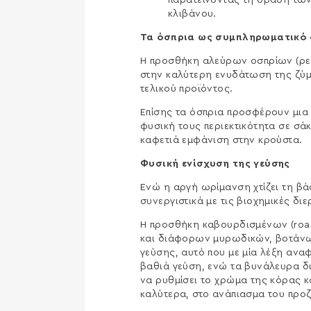
παρατείνοντας τη δράση των
κλιβάνου.
Τα όσπρια ως συμπληρωματικό 
Η προσθήκη αλεύρων οσπρίων (ρεβί
στην καλύτερη ενυδάτωση της ζύμ
τελικού προϊόντος.
Επίσης τα όσπρια προσφέρουν μια 
φυσική τους περιεκτικότητα σε σάκ
καφετιά εμφάνιση στην κρούστα.
Φυσική ενίσχυση της γεύσης
Ενώ η αργή ωρίμανση χτίζει τη βά
συνεργιστικά με τις βιοχημικές δι
Η προσθήκη καβουρδισμένων (roas
και διάφορων μυρωδικών, βοτάνων
γεύσης, αυτό που με μία λέξη ανα
βαθιά γεύση, ενώ τα βυνάλευρα δ
να ρυθμίσει το χρώμα της κόρας κ
καλύτερα, στο ανάπιασμα του προζυ