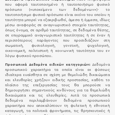
που αφορά ταυτοποιημένο ή ταυτοποιήσιμο φυσικό
πρόσωπο («υποκείμενο των δεδομένων»)· το
ταυτοποιήσιμο φυσικό πρόσωπο είναι εκείνο του οποίου η
ταυτότητα μπορεί να εξακριβωθεί, άμεσα ή έμμεσα, ιδίως
μέσω αναφοράς σε αναγνωριστικό στοιχείο ταυτότητας,
όπως όνομα, σε αριθμό ταυτότητας, σε δεδομένα θέσης,
σε επιγραμμικό αναγνωριστικό ταυτότητας ή σε έναν ή
περισσότερους παράγοντες που προσιδιάζουν στη
σωματική, φυσιολογική, γενετική, ψυχολογική,
οικονομική, πολιτιστική ή κοινωνική ταυτότητα του εν
λόγω φυσικού προσώπου.
Προσωπικά Δεδομένα ειδικών κατηγοριών:
Δεδομένα
προσωπικού χαρακτήρα τα οποία είναι εκ φύσεως
ιδιαίτερα ευαίσθητα σε σχέση με θεμελιώδη δικαιώματα
και ελευθερίες χρήζουν ειδικής προστασίας, καθότι το
πλαίσιο της επεξεργασίας τους θα μπορούσε να
δημιουργήσει σημαντικούς κινδύνους για τα θεμελιώδη
δικαιώματα και τις ελευθερίες. Αυτά τα προσωπικά
δεδομένα περιλαμβάνουν δεδομένα προσωπικού
χαρακτήρα που αποκαλύπτουν τη φυλετική ή εθνοτική
καταγωγή, τα πολιτικά φρονήματα, τις θρησκευτικές ή