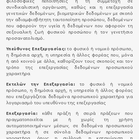
φιλοσοφικές πεποιθήσεις ή τη συμμετοχή σε
συνδικαλιστική οργάνωση, καθώς και η επεξεργασία
γενετικών δεδομένων, βιομετρικών δεδομένων με σκοπό
την αδιαμφισβήτητη ταυτοποίηση προσώπου, δεδομένων
που αφορούν την υγεία ή δεδομένων που αφορούν τη
σεξουαλική ζωή φυσικού προσώπου ή τον γενετήσιο
προσανατολισμό.
Υπεύθυνος Επεξεργασίας:
το φυσικό ή νομικό πρόσωπο,
η δημόσια αρχή, η υπηρεσία ή άλλος φορέας που, μόνα
ή από κοινού με άλλα, καθορίζουν τους σκοπούς και τον
τρόπο της επεξεργασίας δεδομένων προσωπικού
χαρακτήρα
Εκτελών την Επεξεργασία:
το φυσικό ή νομικό
πρόσωπο, η δημόσια αρχή, η υπηρεσία ή άλλος φορέας
που επεξεργάζεται δεδομένα προσωπικού χαρακτήρα για
λογαριασμό του υπευθύνου της επεξεργασίας
Επεξεργασία:
κάθε πράξη ή σειρά πράξεων που
πραγματοποιείται με ή χωρίς τη χρήση
αυτοματοποιημένων μέσων, σε δεδομένα προσωπικού
χαρακτήρα ή σε σύνολα δεδομένων προσωπικού
χαρακτήρα, όπως η συλλογή, η καταχώριση, η