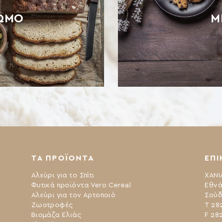
ΩΜΟ
Μ
ΤΑ ΠΡΟΪΟΝΤΑ
ΕΠΙ
Αλεύρι για το Σπίτι
ΧΑΝΙ
Φυτικά προϊόντα Vero Cereal
Εθνά
Αλεύρι για τον Αρτοποιό
Σούδ
Ζωοτροφές
Τ 28
Βιομάζα Ελιάς
F 28