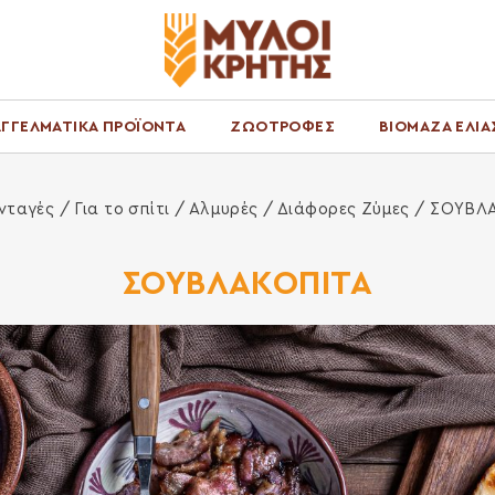
ΓΓΕΛΜΑΤΙΚΑ ΠΡΟΪΟΝΤΑ
ΖΩΟΤΡΟΦΕΣ
ΒΙΟΜΑΖΑ ΕΛΙΑ
κή Σελίδα
νταγές /
Για το σπίτι
/
Αλμυρές
/
Διάφορες Ζύμες
/ ΣΟΥΒΛ
ΣΟΥΒΛΑΚΟΠΙΤΑ