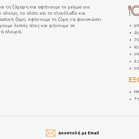
και τη ζάχαρη και αφήνουμε το μείγμα για
 αλεύρι, το αλάτι και το ελαιόλαδο και
λαστική ζύμη. Αφήνουμε τη ζύμη να φουσκώσει
5
γουμε λεπτές πίτες και ψήνουμε σε
νά πλευρά.
2
7
2
1
2
1
ΕΞ
Μ
Τ
Αποστολή με Email