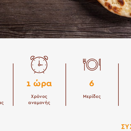
1 ώρα
6
Χρόνος
Μερίδες
ας
αναμονής
ΣΥ