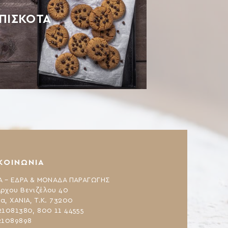
ΠΙΣΚΟΤΑ
ΚΟΙΝΩΝΙΑ
Α – ΕΔΡΑ & ΜΟΝΑΔΑ ΠΑΡΑΓΩΓΗΣ
ρχου Βενιζέλου 40
α, ΧΑΝΙΑ, Τ.Κ. 73200
21081380, 800 11 44555
21089898