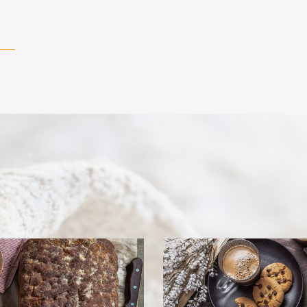
όνο
ρό
ΚΟ
…]