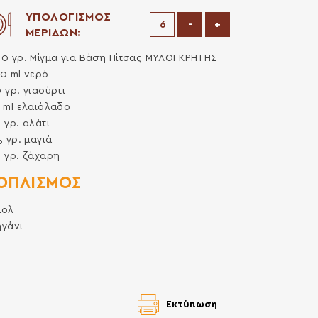
ΥΠΟΛΟΓΙΣΜΟΣ
Μείωση μερίδων
Αύξηση μερίδων
-
+
ΜΕΡΙΔΩΝ:
00
γρ.
Μίγμα για Βάση Πίτσας ΜΥΛΟΙ ΚΡΗΤΗΣ
50
ml
νερό
0
γρ.
γιαούρτι
5
ml
ελαιόλαδο
0
γρ.
αλάτι
.5
γρ.
μαγιά
0
γρ.
ζάχαρη
ΟΠΛΙΣΜΌΣ
πολ
ηγάνι
Εκτύπωση