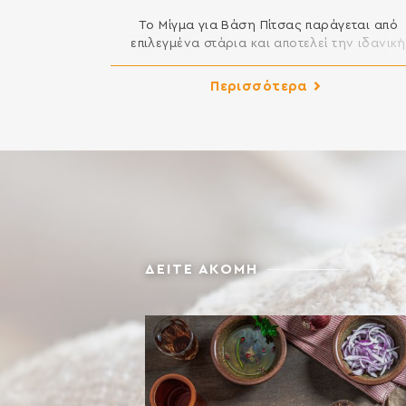
Το Μίγμα για Βάση Πίτσας παράγεται από
επιλεγμένα στάρια και αποτελεί την ιδανική
επιλογή για λαχταριστές σπιτικές πίτσες. Το μ
που έχετε να κάνετε είναι να προσθέσετε νε
Περισσότερα
και λάδι για ένα τέλειο ζυμάρι πίτσας και
επιπλέον τα υλικά της αρεσκείας σας.
ΣΥΣΤΑΤΙΚΑ: ΑΛΕΥΡΙ ΚΑΤΗΓΟΡΙΑΣ Μ ΑΠΟ ΜΑΛΑ
ΣΙΤΑΡΙ, ΖΑΧΑΡΗ, ΑΛΑΤΙ, ΞΗΡΗ ΜΑΓΙΑ Περιέχει [
ΔΕΙΤΕ ΑΚΟΜΗ