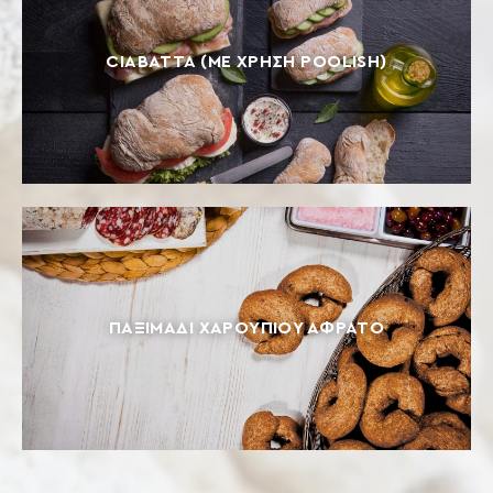
CIABATTA (ΜΕ ΧΡΉΣΗ POOLISH)
ΠΑΞΙΜΆΔΙ ΧΑΡΟΥΠΙΟΎ ΑΦΡΆΤΟ