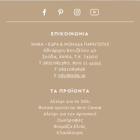
Facebook
Pinterest
Instagram
Youtube
ΕΠΙΚΟΙΝΩΝΙΑ
ΧΑΝΙΑ – ΕΔΡΑ & ΜΟΝΑΔΑ ΠΑΡΑΓΩΓΗΣ
Εθνάρχου Βενιζέλου 40
Σούδα, ΧΑΝΙΑ, Τ.Κ. 73200
Τ 2821081380, 800 11 44555
F 2821089898
Ε
info@mills.gr
ΤΑ ΠΡΟΪΟΝΤΑ
Αλεύρι για το Σπίτι
Φυτικά προϊόντα Vero Cereal
Αλεύρι για τον Αρτοποιό
Ζωοτροφές
Βιομάζα Ελιάς
Ελαιάλευρο