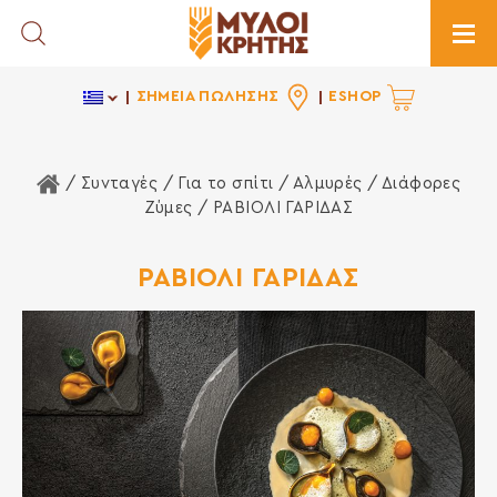
Toggle Search
Togg
ΣΗΜΕΙΑ ΠΩΛΗΣΗΣ
ESHOP
Αρχική Σελίδα
/ Συνταγές /
Για το σπίτι
/
Αλμυρές
/
Διάφορες
Ζύμες
/ ΡΑΒΙΟΛΙ ΓΑΡΙΔΑΣ
ΡΑΒΙΟΛΙ ΓΑΡΙΔΑΣ