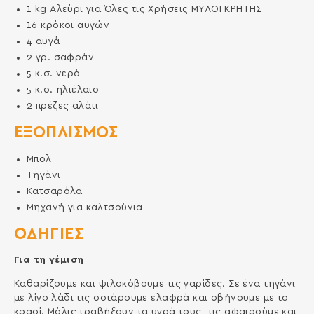
1
kg
Αλεύρι για Όλες τις Χρήσεις ΜΥΛΟΙ ΚΡΗΤΗΣ
16
κρόκοι αυγών
4
αυγά
2
γρ.
σαφράν
5
κ.σ.
νερό
5
κ.σ.
ηλιέλαιο
2
πρέζες
αλάτι
ΕΞΟΠΛΙΣΜΌΣ
Μπολ
Τηγάνι
Κατσαρόλα
Μηχανή για καλτσούνια
ΟΔΗΓΙΕΣ
Για τη γέμιση
Καθαρίζουμε και ψιλοκόβουμε τις γαρίδες. Σε ένα τηγάνι
με λίγο λάδι τις σοτάρουμε ελαφρά και σβήνουμε με το
κρασί. Μόλις τραβήξουν τα υγρά τους, τις αφαιρούμε και