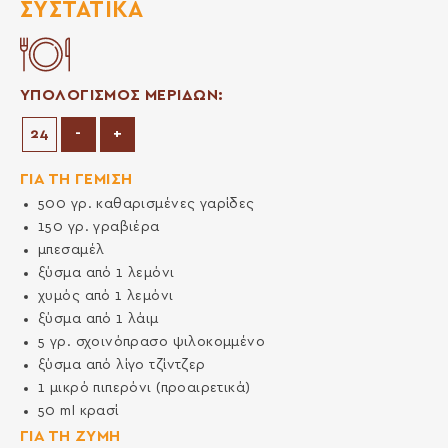
ΣΥΣΤΑΤΙΚΆ
ΥΠΟΛΟΓΙΣΜΟΣ ΜΕΡΙΔΩΝ:
Μείωση μερίδων
Αύξηση μερίδων
-
+
ΓΙΑ ΤΗ ΓΕΜΙΣΗ
500
γρ.
καθαρισμένες γαρίδες
150
γρ.
γραβιέρα
μπεσαμέλ
ξύσμα από 1 λεμόνι
χυμός από 1 λεμόνι
ξύσμα από 1 λάιμ
5
γρ.
σχοινόπρασο ψιλοκομμένο
ξύσμα από λίγο τζίντζερ
1
μικρό πιπερόνι (προαιρετικά)
50
ml
κρασί
ΓΙΑ ΤΗ ΖΥΜΗ