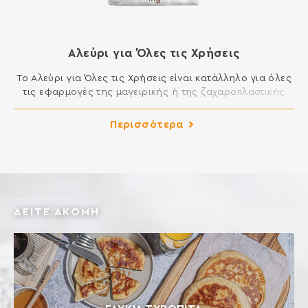
Αλεύρι για Όλες τις Χρήσεις
Το Αλεύρι για Όλες τις Χρήσεις είναι κατάλληλο για όλες
τις εφαρμογές της μαγειρικής ή της ζαχαροπλαστικής
που απαιτούν αλεύρι. Μπορείτε να φτιάξετε μοναδικά
κέικ, μελομακάρονα, κουραμπιέδες, τσουρέκια, φύλλο,
Περισσότερα
πίτες, τηγανητά και σάλτσες και γενικά όλα τα εδέσματα
της κουζίνας σας. ΣΥΣΤΑΤΙΚΑ: ΑΛΕΥΡΙ ΚΑΤΗΓΟΡΙΑΣ Μ ΑΠΟ
ΜΑΛΑΚΟ ΣΙΤΑΡΙ Περιέχει γλουτένη. Ενδέχεται να περιέχει
ίχνη […]
ΔΕΙΤΕ ΑΚΟΜΗ