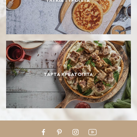
ΓΛΥΚΙΑ ΤΥΡΟΠΙΤΑ
ΤΑΡΤΑ ΚΡΕΑΤΟΠΙΤΑ
Facebook
Pinterest
Instagram
Youtube