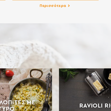
ως
ΣΙΤΟΥ Περιέχει γλουτένη. Ενδέχεται να περιέχει
Περισσότερα
,
ίχνη γάλακτος, αυγού, λούπινου και σόγιας.
ς,
ΛΟΠΊΤΕΣ ΜΕ
RAVIOLI R
ΤΥΡΟ