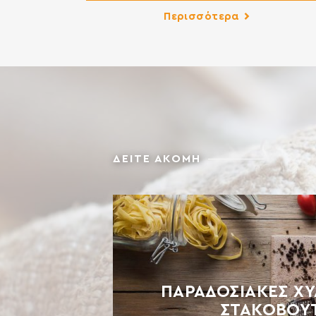
κρητικό μπουρέκι και κάθε είδους πίτες, όπ
Περισσότερα
κρεατόπιτες, μαραθόπιτες, σφακιανές πίτες
σπανακόπιτες κλπ. ΣΥΣΤΑΤΙΚΑ: ΑΛΕΥΡΙ
ΚΑΤΗΓΟΡΙΑΣ Μ ΑΠΟ ΜΑΛΑΚΟ ΣΙΤΑΡΙ Περιέχει
γλουτένη. Ενδέχεται να περιέχει ίχνη γάλακτο
αυγού, λούπινου και σόγιας.
ΔΕΙΤΕ ΑΚΟΜΗ
ΠΑΡΑΔΟΣΙΑΚΈΣ ΧΥ
ΣΤΑΚΟΒΟΎ