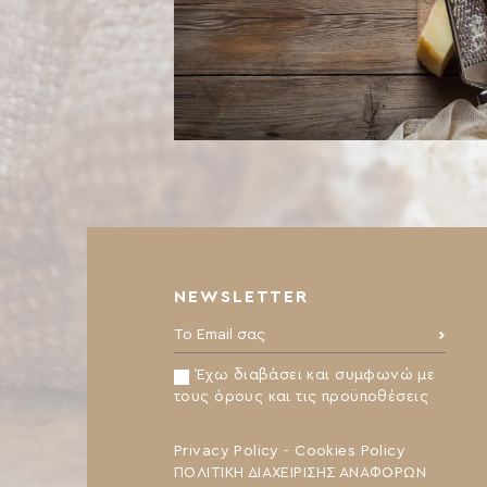
NEWSLETTER
Το Email σας:
Έχω διαβάσει και συμφωνώ με
τους όρους και τις προϋποθέσεις
Privacy Policy
-
Cookies Policy
ΠΟΛΙΤΙΚΗ ΔΙΑΧΕΙΡΙΣΗΣ ΑΝΑΦΟΡΩΝ