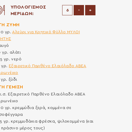
ΥΠΟΛΟΓΙΣΜΟΣ
Μείωση μερίδων
Αύξηση μερίδων
-
+
ΜΕΡΙΔΩΝ:
 ΤΗ ΖΥΜΗ
00
γρ.
Αλεύρι για Κρητικό Φύλλο ΜΥΛΟΙ
ΡΗΤΗΣ
αυγό
0
γρ.
αλάτι
25
γρ.
νερό
5
γρ.
Εξαιρετικό Παρθένο Ελαιόλαδο ΑΒΕΑ
ορωνέικο
5
γρ.
ξύδι
 ΤΗ ΓΕΜΙΣΗ
κ.σ.
Εξαιρετικό Παρθένο Ελαιόλαδο ΑΒΕΑ
ορωνέικο
00
γρ.
κρεμμύδια ξερά, κομμένα σε
ισοφέγγαρα
25
γρ.
κρεμμυδάκια φρέσκα, ψιλοκομμένα (και
 πράσινο μέρος τους)