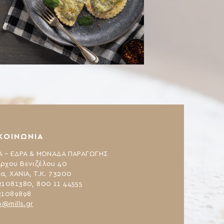
ΚΟΙΝΩΝΙΑ
Α – ΕΔΡΑ & ΜΟΝΑΔΑ ΠΑΡΑΓΩΓΗΣ
ρχου Βενιζέλου 40
α, ΧΑΝΙΑ, Τ.Κ. 73200
21081380, 800 11 44555
21089898
o@mills.gr