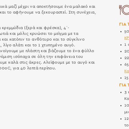
ικά μαζί μέχρι να αποκτήσουμε ένα μαλακό και
και το αφήνουμε να ξεκουραστεί. Στη συνέχεια,
ΓΙΑ
 κρεμμύδια (ξερά και φρέσκα), 4΄-
5
ιά και μόλις κρυώσει το μείγμα με τα
Κ
 και κατόπιν το ανθότυρο και το σύγκλινο
1
, λίγο αλάτι και το 1 χτυπημένο αυγό.
Ανοίγουμε με πλάστη και βάζουμε το ένα φύλλο
2
έμιση ισόπαχα σε όλη την επιφάνεια του
2
υμε καλά στις άκρες. Αλείφουμε με το αυγό και
6
οC, για 40 λεπτά περίπου.
Κ
1
ΓΙΑ
3
Κ
1
μ
1
το