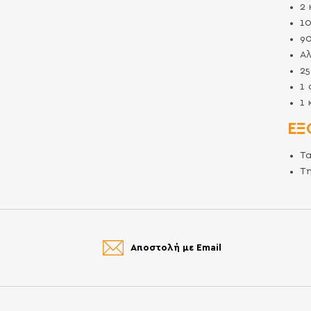
2
1
9
Αλ
2
1
1
ΕΞ
Τ
Τ
Αποστολή με Email