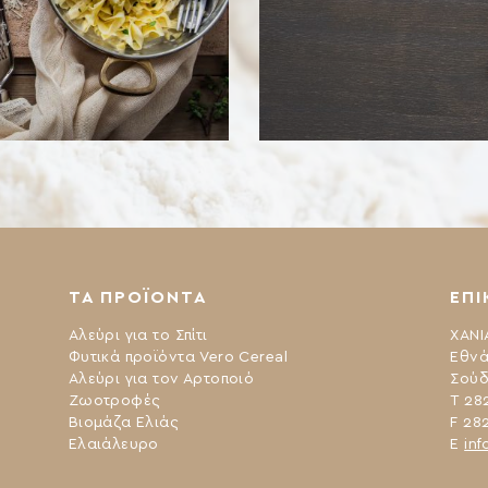
ΤΑ ΠΡΟΪΟΝΤΑ
ΕΠΙ
Αλεύρι για το Σπίτι
ΧΑΝΙ
Φυτικά προϊόντα Vero Cereal
Εθνά
Αλεύρι για τον Αρτοποιό
Σούδ
Ζωοτροφές
Τ 28
Βιομάζα Ελιάς
F 28
Ελαιάλευρο
Ε
inf