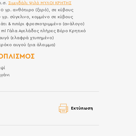
κ.σ.
Σιμιγδάλι Ψιλό ΜΥΛΟΙ ΚΡΗΤΗΣ
00
γρ.
ανθότυρο (ξερό), σε κύβους
0
γρ.
σύγκλινο, κομμένο σε κύβους
άτι & πιπέρι φρεσκοτριμμένο (ανάλογο)
5
ml
Γάλα Αγελάδος πλήρες Βέρο Κρητικό
αυγό (ελαφρά χτυπημένο)
κρόκο αυγού (για άλειμμα)
ΟΠΛΙΣΜΌΣ
αψί
ηγάνι
Εκτύπωση