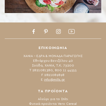
Facebook
Pinterest
Instagram
Youtube
ΕΠΙΚΟΙΝΩΝΙΑ
ΧΑΝΙΑ – ΕΔΡΑ & ΜΟΝΑΔΑ ΠΑΡΑΓΩΓΗΣ
Εθνάρχου Βενιζέλου 40
Σούδα, ΧΑΝΙΑ, Τ.Κ. 73200
Τ 2821081380, 800 11 44555
F 2821089898
Ε
info@mills.gr
ΤΑ ΠΡΟΪΟΝΤΑ
Αλεύρι για το Σπίτι
Φυτικά προϊόντα Vero Cereal