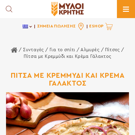
Toggle Search
Togg
ΣΗΜΕΙΑ ΠΩΛΗΣΗΣ
ESHOP
Αρχική Σελίδα
/ Συνταγές /
Για το σπίτι
/
Αλμυρές
/
Πίτσες
/
Πίτσα με Κρεμμύδι και Κρέμα Γάλακτος
ΠΙΤΣΑ ΜΕ ΚΡΕΜΜΥΔΙ ΚΑΙ ΚΡΕΜΑ
ΓΑΛΑΚΤΟΣ