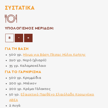
ΣΥΣΤΑΤΙΚΆ
ΥΠΟΛΟΓΙΣΜΟΣ ΜΕΡΙΔΩΝ:
Μείωση μερίδων
Αύξηση μερίδων
-
+
ΓΙΑ ΤΗ ΒΑΣΗ
500
γρ.
Μίγμα για Βάση Πίτσας Μύλοι Κρήτης
290
γρ.
Νερό (χλιαρό)
35
γρ.
Καλαμποκέλαιο
ΓΙΑ ΤΟ ΓΑΡΝΙΡΙΣΜΑ
500
γρ.
Κρεμμύδια
200
γρ.
Μπέικον
200
γρ.
Κρέμα Γάλακτος
50
γρ.
Εξαιρετικό Παρθένο Ελαιόλαδο Κορωνέικο
ΑΒΕΑ
2
Αυγά