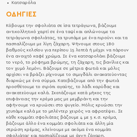
Κατσαρόλα
ΟΔΗΓΙΕΣ
Κόβουμε την σφολιάτα σε ίσα τετράγωνα, βάζουμε
αντικολλητικό χαρτί σε ένα ταψί και απλώνουμε τα
τετράγωνα σφολιάτας, τα τρυπάμε με ένα πιρούνι και τα
πασπαλίζουμε με λίγη ζάχαρη. Ψήνουμε στους 180
βαθμούς κελσίου για περίπου 15 λεπτά ή μέχρι να πάρουν
ένα ανοιχτό καφέ χρώμα. Σε ένα κατσαρολάκι βάζουμε
το νερό, το ρόφημα βρώμης, τη ζάχαρη, τις βανίλιες και
τον χυμό λεμόνι. Βάζουμε σε μέτρια φωτιά και μόλις
αρχίσει να βράζει ρίχνουμε το σιμιγδάλι ανακατεύοντας
διαρκώς με ένα σύρμα. Κατεβάζουμε από την φωτιά
προσθέτουμε το σιρόπι αγαύης, το λάδι καρύδας και
ανακατεύουμε καλά. Σκεπάζουμε κατά μήκος της
επιφάνειας την κρέμα μας με μεμβράνη και την
αφήνουμε να κρυώσει στο ψυγείο. Μόλις κρυώσει την
χτυπάμε καλά με το μπλέντερ χειρός να αφρατέψει. Σε
κάθε κομμάτι σφολιάτας βάζουμε 4 με 5 κ.σ. κρέμα,
βάζουμε άλλο ένα κομμάτι σφολιάτα και άλλη μία
στρώση κρέμας, κλείνουμε με ακόμα ένα κομμάτι
σφολιάτας και πασπαλίζουμε με άχνη ζάχαρη.