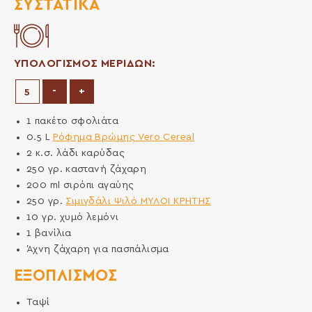
ΣΥΣΤΑΤΙΚΆ
ΥΠΟΛΟΓΙΣΜΟΣ ΜΕΡΙΔΩΝ:
Μείωση μερίδων
Αύξηση μερίδων
-
+
1
πακέτο
σφολιάτα
0.5
L
Ρόφημα Βρώμης Vero Cereal
2
κ.σ.
λάδι καρύδας
250
γρ.
καστανή ζάχαρη
200
ml
σιρόπι αγαύης
250
γρ.
Σιμιγδάλι Ψιλό ΜΥΛΟΙ ΚΡΗΤΗΣ
10
γρ.
χυμό λεμόνι
1
βανίλια
Άχνη ζάχαρη για πασπάλισμα
ΕΞΟΠΛΙΣΜΌΣ
Ταψί