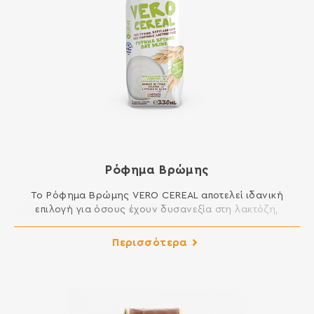
Ρόφημα Βρώμης
Το Ρόφημα Βρώμης VERO CEREAL αποτελεί ιδανική
επιλογή για όσους έχουν δυσανεξία στη λακτόζη,
νηστεύουν, ακολουθούν φυτική διατροφή ή διατροφή
χαμηλών λιπαρών. Είναι κατάλληλο για άμεση
Περισσότερα
κατανάλωση ως ρόφημα, αλλά και για χρήση στη
μαγειρική ή τη ζαχαροπλαστική. Κατάλληλο για vegans
Νηστίσιμο Χαμηλά λιπαρά Χωρίς πρόσθετα σάκχαρα Πηγή
εδώδιμων ινών, ασβεστίου, βιταμινών D, B2, B12 […]