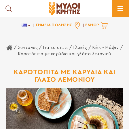
Toggle Search
Togg
ΣΗΜΕΙΑ ΠΩΛΗΣΗΣ
ESHOP
Αρχική Σελίδα
/ Συνταγές /
Για το σπίτι
/
Γλυκές
/
Κέικ - Μάφιν
/
Καροτόπιτα με καρύδια και γλάσο λεμονιού
ΚΑΡΟΤΟΠΙΤΑ ΜΕ ΚΑΡΥΔΙΑ ΚΑΙ
ΓΛΑΣΟ ΛΕΜΟΝΙΟΥ