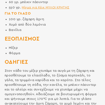
60
γρ.
μπέικιν πάουντερ
550
γρ.
Μίγμα για Κέικ ΜΥΛΟΙ ΚΡΗΤΗΣ
ΓΙΑ ΤΟ ΓΛΑΣΟ
100
γρ.
ζάχαρη άχνη
Χυμό από δύο λεμόνια
Βανίλια
ΕΞΟΠΛΙΣΜΌΣ
Μίξερ
Φόρμα
ΟΔΗΓΙΕΣ
Στον κάδο του μίξερ χτυπάμε τα αυγά με τη ζάχαρη και
προσθέτουμε το ελαιόλαδο, το ξύσμα πορτοκάλι, το
γάλα, τα τριμμένα καρύδια και το καρότο. Στο τέλος
προσθέτουμε τη σόδα, την κανέλα, το μπέικιν πάουντερ
και το αλεύρι και συνεχίζουμε να χτυπάμε μέχρι να
ομογενοποιηθούν. Αδειάζουμε σε βουτυρωμένη φόρμα
και ψήνουμε στους 170°C για 40 λεπτά. Για το γλάσο
ανακατεύουμε την άχνη ζάχαρη, το χυμό λεμόνι και την