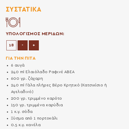
ΣΥΣΤΑΤΙΚΆ
ΥΠΟΛΟΓΙΣΜΟΣ ΜΕΡΙΔΩΝ:
Μείωση μερίδων
Αύξηση μερίδων
-
+
ΓΙΑ ΤΗΝ ΠΙΤΑ
6
αυγά
240
ml
Ελαιόλαδο Ραφινέ ΑΒΕΑ
600
γρ.
ζάχαρη
240
ml
Γάλα πλήρες Βέρο Κρητικό (Κατσικίσιο ή
Αγελαδινό)
200
γρ.
τριμμένο καρότο
150
γρ.
τριμμένα καρύδια
1
κ.γ.
σόδα
Ξύσμα από 1 πορτοκάλι
0.5
κ.γ.
κανέλα