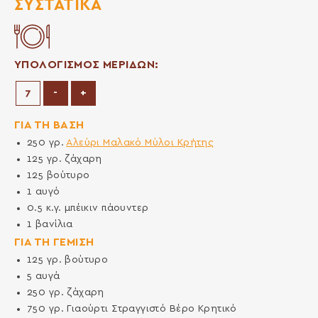
ΣΥΣΤΑΤΙΚΆ
ΥΠΟΛΟΓΙΣΜΟΣ ΜΕΡΙΔΩΝ:
Μείωση μερίδων
Αύξηση μερίδων
-
+
ΓΙΑ ΤΗ ΒΑΣΗ
250
γρ.
Αλεύρι Μαλακό Μύλοι Κρήτης
125
γρ.
ζάχαρη
125
βούτυρο
1
αυγό
0.5
κ.γ.
μπέικιν πάουντερ
1
βανίλια
ΓΙΑ ΤΗ ΓΕΜΙΣΗ
125
γρ.
βούτυρο
5
αυγά
250
γρ.
ζάχαρη
750
γρ.
Γιαούρτι Στραγγιστό Βέρο Κρητικό