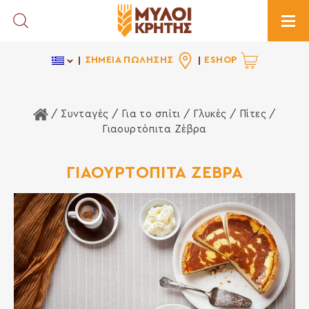
Toggle Search
Togg
ΣΗΜΕΙΑ ΠΩΛΗΣΗΣ
ESHOP
Αρχική Σελίδα
/ Συνταγές /
Για το σπίτι
/
Γλυκές
/
Πίτες
/
Γιαουρτόπιτα Ζέβρα
ΓΙΑΟΥΡΤΟΠΙΤΑ ΖΕΒΡΑ