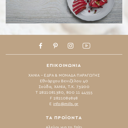
Facebook
Pinterest
Instagram
Youtube
ΕΠΙΚΟΙΝΩΝΙΑ
ΧΑΝΙΑ – ΕΔΡΑ & ΜΟΝΑΔΑ ΠΑΡΑΓΩΓΗΣ
Εθνάρχου Βενιζέλου 40
Σούδα, ΧΑΝΙΑ, Τ.Κ. 73200
Τ 2821081380, 800 11 44555
F 2821089898
Ε
info@mills.gr
ΤΑ ΠΡΟΪΟΝΤΑ
Αλεύρι για το Σπίτι