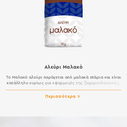
Αλεύρι Μαλακό
Το Μαλακό αλεύρι παράγεται από μαλακά στάρια και είναι
κατάλληλο κυρίως για εφαρμογές της ζαχαροπλαστικής,
αλλά και της μαγειρικής στην κουζίνα σας. Είναι ιδανικό
για πολλά γλυκά, όπως κέικ, μελομακάρονα,
Περισσότερα
κουραμπιέδες, κουλουράκια, μπισκότα, καθώς και για
τηγανητά και σάλτσες. ΣΥΣΤΑΤΙΚΑ: ΑΛΕΥΡΙ ΚΑΤΗΓΟΡΙΑΣ Μ
ΑΠΟ ΜΑΛΑΚΟ ΣΙΤΑΡΙ Περιέχει γλουτένη. Ενδέχεται να
περιέχει ίχνη γάλακτος, αυγού, […]