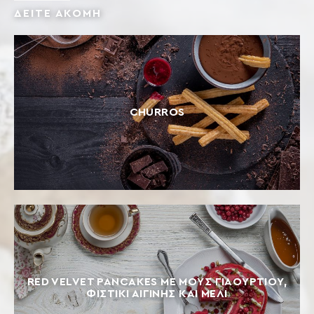
ΔΕΙΤΕ ΑΚΟΜΗ
CHURROS
RED VELVET PANCAKES ΜΕ ΜΟΥΣ ΓΙΑΟΥΡΤΙΟΎ,
ΦΙΣΤΊΚΙ ΑΙΓΊΝΗΣ ΚΑΙ ΜΈΛΙ