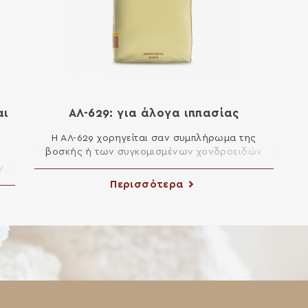
αι
ΑΛ-629: για άλογα ιππασίας
Η ΑΛ-629 χορηγείται σαν συμπλήρωμα της
βοσκής ή των συγκομισμένων χονδροειδών
τροφών ανάλογα με τις διατροφικές ανάγκες
ν
που έχει το άλογο. Διατροφή – Ποσότητα: Για
ες
Περισσότερα
Άλογα Ιππασίας ή Άλογα με έντονη Εργασία,
ν 2
βάρους 300 μέχρι 400 κιλά: χορηγούμε 850 γρ.
α
έως 1.000 γρ. τροφής ΑΛ-629 ανά 100 κιλά
ία
βάρους σε συνδυασμό με 1 έως 1,5 […]
ρ.
…]