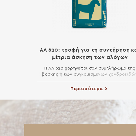
ΑΛ 620: τροφή για τη συντήρηση κ
μέτρια άσκηση των αλόγων
Η ΑΛ-620 χορηγείται σαν συμπλήρωμα της
βοσκής ή των συγκομισμένων χονδροειδώ
τροφών ανάλογα με τις διατροφικές ανάγκ
που έχει το άλογο. Χορηγείται σε τουλάχιστο
Περισσότερα
γεύματα την ημέρα. Ενδεικτική Διατροφή: Γι
Άλογα Ιππασίας ή για Άλογα με έντονη Εργασ
βάρους 300 έως 400 κιλά: χορηγούμε 350 γ
έως 500 γρ. τροφής ΑΛ-620 ανά 100 κιλά [