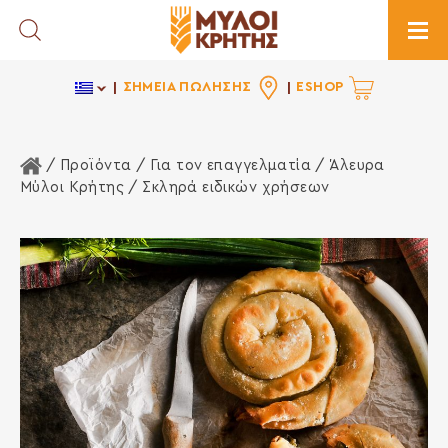
Toggle Search
Togg
ΣΗΜΕΙΑ ΠΩΛΗΣΗΣ
ESHOP
Αρχική Σελίδα
/ Προϊόντα /
Για τον επαγγελματία
/
Άλευρα
Μύλοι Κρήτης
/ Σκληρά ειδικών χρήσεων