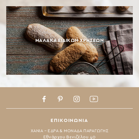
ΜΑΛΑΚΆ ΕΙΔΙΚΏΝ ΧΡΉΣΕΩΝ
Facebook
Pinterest
Instagram
Youtube
ΕΠΙΚΟΙΝΩΝΙΑ
ΧΑΝΙΑ – ΕΔΡΑ & ΜΟΝΑΔΑ ΠΑΡΑΓΩΓΗΣ
Εθνάρχου Βενιζέλου 40