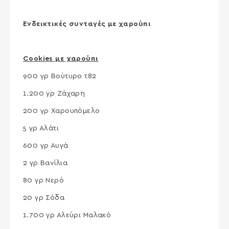
Ενδεικτικές συνταγές με χαρούπι
Cookies
με χαρούπι
900 γρ Βούτυρο τ82
1.200 γρ Ζάχαρη
200 γρ Χαρουπόμελο
5 γρ Αλάτι
600 γρ Αυγά
2 γρ Βανίλια
80 γρ Νερό
20 γρ Σόδα
1.700 γρ Αλεύρι Μαλακό