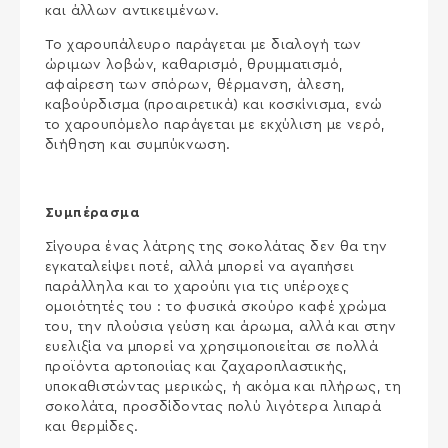
και άλλων αντικειμένων.
Το χαρουπάλευρο παράγεται με διαλογή των
ώριμων λοβών, καθαρισμό, θρυμματισμό,
αφαίρεση των σπόρων, θέρμανση, άλεση,
καβούρδισμα (προαιρετικά) και κοσκίνισμα, ενώ
το χαρουπόμελο παράγεται με εκχύλιση με νερό,
διήθηση και συμπύκνωση.
Συμπέρασμα
Σίγουρα ένας λάτρης της σοκολάτας δεν θα την
εγκαταλείψει ποτέ, αλλά μπορεί να αγαπήσει
παράλληλα και το χαρούπι για τις υπέροχες
ομοιότητές του : το φυσικά σκούρο καφέ χρώμα
του, την πλούσια γεύση και άρωμα, αλλά και στην
ευελιξία να μπορεί να χρησιμοποιείται σε πολλά
προϊόντα αρτοποιίας και ζαχαροπλαστικής,
υποκαθιστώντας μερικώς, ή ακόμα και πλήρως, τη
σοκολάτα, προσδίδοντας πολύ λιγότερα λιπαρά
και θερμίδες.