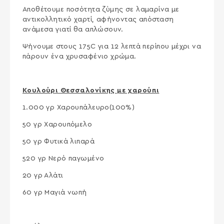
Αποθέτουμε ποσότητα ζύμης σε λαμαρίνα με
αντικολλητικό χαρτί, αφήνοντας απόσταση
ανάμεσα γιατί θα απλώσουν.
Ψήνουμε στους 175C για 12 λεπτά περίπου μέχρι να
πάρουν ένα χρυσαφένιο χρώμα.
Κουλούρι Θεσσαλονίκης με χαρούπι
1.000 γρ Χαρουπάλευρο(100%)
50 γρ Χαρουπόμελο
50 γρ Φυτικά λιπαρά
520 γρ Νερό παγωμένο
20 γρ Αλάτι
60 γρ Μαγιά νωπή