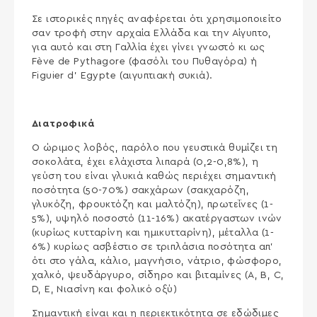
Σε ιστορικές πηγές αναφέρεται ότι χρησιμοποιείτο
σαν τροφή στην αρχαία Ελλάδα και την Αίγυπτο,
για αυτό και στη Γαλλία έχει γίνει γνωστό κι ως
Fève de Pythagore (φασόλι του Πυθαγόρα) ή
Figuier d’ Egypte (αιγυπτιακή συκιά).
Διατροφικά
Ο ώριμος λοβός, παρόλο που γευστικά θυμίζει τη
σοκολάτα, έχει ελάχιστα λιπαρά (0,2-0,8%), η
γεύση του είναι γλυκιά καθώς περιέχει σημαντική
ποσότητα (50-70%) σακχάρων (σακχαρόζη,
γλυκόζη, φρουκτόζη και μαλτόζη), πρωτεΐνες (1-
5%), υψηλό ποσοστό (11-16%) ακατέργαστων ινών
(κυρίως κυτταρίνη και ημικυτταρίνη), μέταλλα (1-
6%) κυρίως ασβέστιο σε τριπλάσια ποσότητα απ’
ότι στο γάλα, κάλιο, μαγνήσιο, νάτριο, φώσφορο,
χαλκό, ψευδάργυρο, σίδηρο και βιταμίνες (A, B, C,
D, E, Νιασίνη και φολικό οξύ)
Σημαντική είναι και η περιεκτικότητα σε εδώδιμες