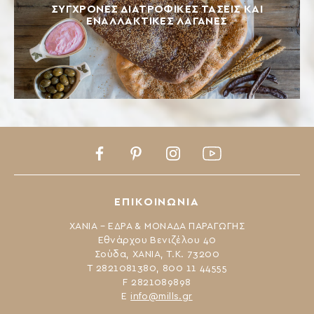
ΣΎΓΧΡΟΝΕΣ ΔΙΑΤΡΟΦΙΚΈΣ ΤΆΣΕΙΣ ΚΑΙ
ΕΝΑΛΛΑΚΤΙΚΈΣ ΛΑΓΆΝΕΣ
Facebook
Pinterest
Instagram
Youtube
ΕΠΙΚΟΙΝΩΝΙΑ
ΧΑΝΙΑ – ΕΔΡΑ & ΜΟΝΑΔΑ ΠΑΡΑΓΩΓΗΣ
Εθνάρχου Βενιζέλου 40
Σούδα, ΧΑΝΙΑ, Τ.Κ. 73200
Τ 2821081380, 800 11 44555
F 2821089898
Ε
info@mills.gr