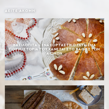
ΔΕΙΤΕ ΑΚΟΜΗ
ΒΑΣΙΛΟΠΙΤΑ – ΈΝΑ ΕΟΡΤΑΣΤΙΚΌ ΓΛΎΚΙΣΜΑ
ΠΟΥ Η ΙΣΤΟΡΊΑ ΤΟΥ ΧΆΝΕΤΑΙ ΣΤΟ ΒΆΘΟΣ ΤΩΝ
ΑΙΏΝΩΝ