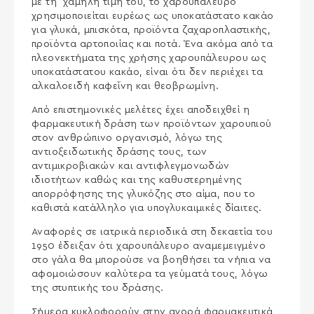
με τη χαμηλή τιμή του, το χαρουπάλευρο
χρησιμοποιείται ευρέως ως υποκατάστατο κακάο
για γλυκά, μπισκότα, προϊόντα ζαχαροπλαστικής,
προϊόντα αρτοποιίας και ποτά. Ένα ακόμα από τα
πλεονεκτήματα της χρήσης χαρουπάλευρου ως
υποκατάστατου κακάο, είναι ότι δεν περιέχει τα
αλκαλοειδή καφεΐνη και θεοβρωμίνη.
Από επιστημονικές μελέτες έχει αποδειχθεί η
φαρμακευτική δράση των προϊόντων χαρουπιού
στον ανθρώπινο οργανισμό, λόγω της
αντιοξειδωτικής δράσης τους, των
αντιμικροβιακών και αντιφλεγμονωδών
ιδιοτήτων καθώς και της καθυστερημένης
απορρόφησης της γλυκόζης στο αίμα, που το
καθιστά κατάλληλο για υπογλυκαιμικές δίαιτες.
Αναφορές σε ιατρικά περιοδικά στη δεκαετία του
1950 έδειξαν ότι χαρουπάλευρο αναμεμειγμένο
στο γάλα θα μπορούσε να βοηθήσει τα νήπια να
αφομοιώσουν καλύτερα τα γεύματά τους, λόγω
της στυπτικής του δράσης.
Σήμερα κυκλοφορούν στην αγορά φαρμακευτικά