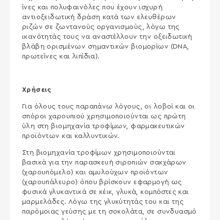
ίνες και πολυφαινόλες που έχουν ισχυρή
αντιοξειδωτική δράση κατά των ελευθέρων
ριζών σε ζωντανούς οργανισμούς, λόγω της
ικανότητάς τους να αναστέλλουν την οξειδωτική
βλάβη ορισμένων σημαντικών βιομορίων (DNA,
πρωτεΐνες και λιπίδια).
Χρήσεις
Για όλους τους παραπάνω λόγους, οι λοβοί και οι
σπόροι χαρουπιού χρησιμοποιούνται ως πρώτη
ύλη στη βιομηχανία τροφίμων, φαρμακευτικών
προϊόντων και καλλυντικών.
Στη βιομηχανία τροφίμων χρησιμοποιούνται
βασικά για την παρασκευή σιροπιών σακχάρων
(χαρουπόμελο) και αμυλούχων προϊόντων
(χαρουπάλευρο) όπου βρίσκουν εφαρμογή ως
φυσικά γλυκαντικά σε κέικ, γλυκά, κομπόστες και
μαρμελάδες. Λόγω της γλυκύτητάς του και της
παρόμοιας γεύσης με τη σοκολάτα, σε συνδυασμό