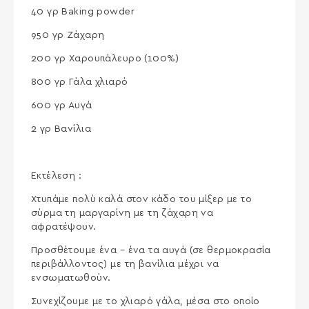
40 γρ Baking powder
950 γρ Ζάχαρη
200 γρ Χαρουπάλευρο (100%)
800 γρ Γάλα χλιαρό
600 γρ Αυγά
2 γρ Βανίλια
Εκτέλεση :
Χτυπάμε πολύ καλά στον κάδο του μίξερ με το
σύρμα τη μαργαρίνη με τη ζάχαρη να
αφρατέψουν.
Προσθέτουμε ένα – ένα τα αυγά (σε θερμοκρασία
περιβάλλοντος) με τη βανίλια μέχρι να
ενσωματωθούν.
Συνεχίζουμε με το χλιαρό γάλα, μέσα στο οποίο