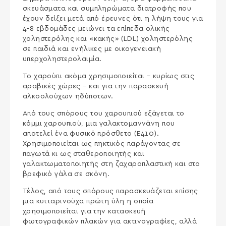
σκευάσματα και συμπληρώματα διατροφής που
έχουν δείξει μετά από έρευνες ότι η λήψη τους για
4-8 εβδομάδες μειώνει τα επίπεδα ολικής
χοληστερόλης και «κακής» (LDL) χοληστερόλης
σε παιδιά και ενήλικες με οικογενειακή
υπερχοληστερολαιμία.
Το χαρούπι ακόμα χρησιμοποιείται – κυρίως στις
αραβικές χώρες – και για την παρασκευή
αλκοολούχων ηδύποτων.
Από τους σπόρους του χαρουπιού εξάγεται το
κόμμι χαρουπιού, μια γαλακτομαννάνη που
αποτελεί ένα φυσικό πρόσθετο (Ε410).
Χρησιμοποιείται ως πηκτικός παράγοντας σε
παγωτά κι ως σταθεροποιητής και
γαλακτωματοποιητής στη ζαχαροπλαστική και στο
βρεφικό γάλα σε σκόνη.
Τέλος, από τους σπόρους παρασκευάζεται επίσης
μια κυτταρινούχα πρώτη ύλη η οποία
χρησιμοποιείται για την κατασκευή
φωτογραφικών πλακών για ακτινογραφίες, αλλά