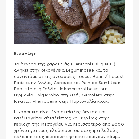
Εισαγωγή
Το δέντρο της χαρουπιάς (Ceratonia siliqua L.)
ανήκει στην οικογένεια Leguminosae και το
συναντάμε με τις ονομασίες Locust Bean / Locust
Pods στην Αγγλία, Caroube και Pain de Saint Jean-
Baptiste στη Γαλλία, Johannisbrotbaum στη
Γερμανία, Algarrobo στη Χιλή, Garrofero στην
Ισπανία, Alfarrobeira στην Πορτογαλία κ.ο.κ.
Η χαρουπιά είναι ένα αειθαλές δέντρο που
καλλιεργείται αδιαλείπτως και ευρέως στην
περιοχή της Μεσογείου για περισσότερο από 4000
χρόνια για τους πλούσιους σε σάκχαρα λοβούς
αλλά και τους σπόρους της που περιέχουν κόμμι.