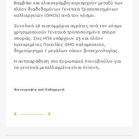
Βαμβάκι και ελαιοκράμβη κυριαρχούν μεταξύ των
πλέον διαδεδομένων Γενετικά Τροποποιημένων
καλλιεργειών (GMOs) ανά τον κόσμο.
Συνολικά 18 εκατομμύρια αγρότες ανά τον κόσμο
χρησιμοποιούν Γενετικά τροποποιημένο σπόρο
σποράς. Στις ΗΠΑ υπάρχουν 23 και πλέον
εγκεκριμένες Ποικιλίες GMO καλαμποκιού,
δημιούργημα 7 μεγάλων οίκων βιοτεχνολογίας.
Η αντιπαράθεση στο Ευρωπαϊκό Κοινοβούλιο για
τα γενετικά μεταλλαγμένα είναι έντονη.
Φωτογραφία από Καθημερινή
Previous Post
Next Post