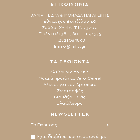
ΕΠΙΚΟΙΝΩΝΙΑ
ΧΑΝΙΑ – ΕΔΡΑ & ΜΟΝΑΔΑ ΠΑΡΑΓΩΓΗΣ
Εθνάρχου Βενιζέλου 40
Σούδα, ΧΑΝΙΑ, Τ.Κ. 73200
Τ 2821081380, 800 11 44555
F 2821089898
Ε
info@mills.gr
ΤΑ ΠΡΟΪΟΝΤΑ
Αλεύρι για το Σπίτι
Φυτικά προϊόντα Vero Cereal
Αλεύρι για τον Αρτοποιό
Ζωοτροφές
Βιομάζα Ελιάς
Ελαιάλευρο
NEWSLETTER
Το Email σας:
Έχω διαβάσει και συμφωνώ με