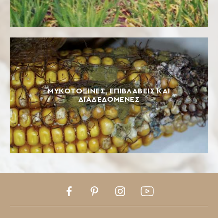
ΜΥΚΟΤΟΞΊΝΕΣ, ΕΠΙΒΛΑΒΕΊΣ ΚΑΙ
ΔΙΑΔΕΔΟΜΈΝΕΣ
Facebook
Pinterest
Instagram
Youtube