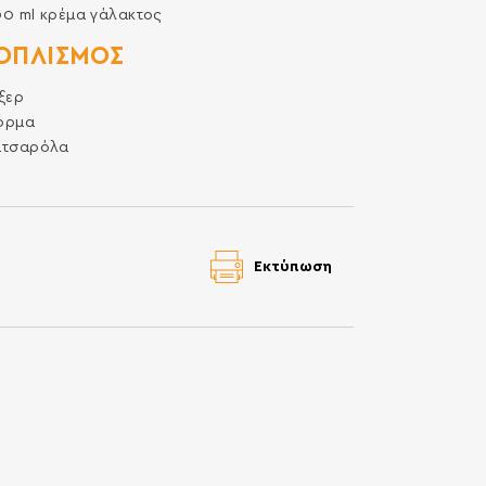
00
ml
κρέμα γάλακτος
ΟΠΛΙΣΜΌΣ
ξερ
όρμα
ατσαρόλα
Εκτύπωση