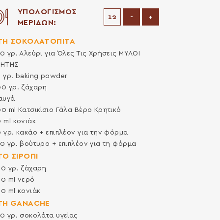
ΥΠΟΛΟΓΙΣΜΟΣ
Μείωση μερίδων
Αύξηση μερίδων
-
+
ΜΕΡΙΔΩΝ:
 ΤΗ ΣΟΚΟΛΑΤΟΠΙΤΑ
50
γρ.
Αλεύρι για Όλες Τις Χρήσεις ΜΥΛΟΙ
ΡΗΤΗΣ
0
γρ.
baking powder
00
γρ.
ζάχαρη
αυγά
00
ml
Κατσικίσιο Γάλα Βέρο Κρητικό
0
ml
κονιάκ
0
γρ.
κακάο + επιπλέον για την φόρμα
50
γρ.
βούτυρο + επιπλέον για τη φόρμα
 ΤΟ ΣΙΡΟΠΙ
00
γρ.
ζάχαρη
00
ml
νερό
00
ml
κονιάκ
 ΤΗ GANACHE
50
γρ.
σοκολάτα υγείας