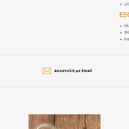
4
ΕΞ
Μί
Φ
Κ
Αποστολή με Email