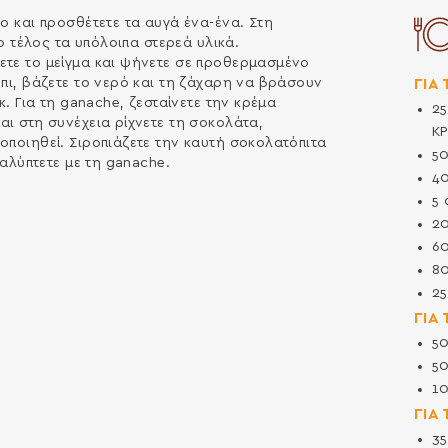
ο και προσθέτετε τα αυγά ένα-ένα. Στη
το τέλος τα υπόλοιπα στερεά υλικά.
ετε το μείγμα και ψήνετε σε προθερμασμένο
ΓΙΑ
όπι, βάζετε το νερό και τη ζάχαρη να βράσουν
κ. Για τη ganache, ζεσταίνετε την κρέμα
2
αι στη συνέχεια ρίχνετε τη σοκολάτα,
Κ
οποιηθεί. Σιροπιάζετε την καυτή σοκολατόπιτα
5
καλύπτετε με τη ganache.
4
5
2
6
8
2
ΓΙΑ
5
5
1
ΓΙΑ
3