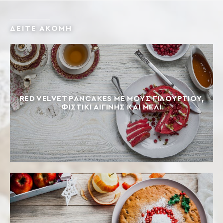
ΔΕΙΤΕ ΑΚΟΜΗ
RED VELVET PANCAKES ΜΕ ΜΟΥΣ ΓΙΑΟΥΡΤΙΟΎ,
ΦΙΣΤΊΚΙ ΑΙΓΊΝΗΣ ΚΑΙ ΜΈΛΙ