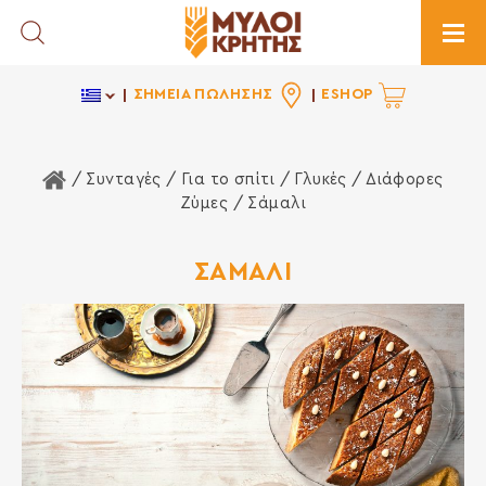
Toggle Search
Togg
ΣΗΜΕΙΑ ΠΩΛΗΣΗΣ
ESHOP
Αρχική Σελίδα
/ Συνταγές /
Για το σπίτι
/
Γλυκές
/
Διάφορες
Ζύμες
/ Σάμαλι
ΣΑΜΑΛΙ