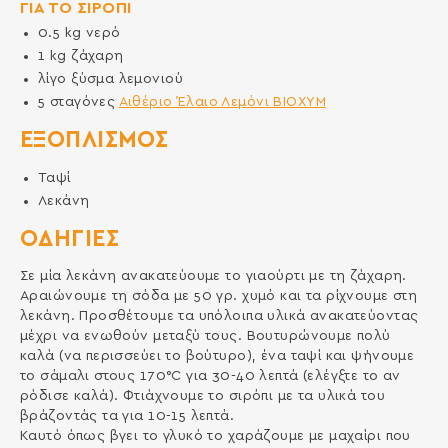
ΓΙΑ ΤΟ ΣΙΡΟΠΙ
0.5
kg
νερό
1
kg
ζάχαρη
λίγο ξύσμα λεμονιού
5
σταγόνες
Αιθέριο Έλαιο Λεμόνι ΒΙΟΧΥΜ
ΕΞΟΠΛΙΣΜΌΣ
Ταψί
Λεκάνη
ΟΔΗΓΙΕΣ
Σε μία λεκάνη ανακατεύουμε το γιαούρτι με τη ζάχαρη.
Αραιώνουμε τη σόδα με 50 γρ. χυμό και τα ρίχνουμε στη
λεκάνη. Προσθέτουμε τα υπόλοιπα υλικά ανακατεύοντας
μέχρι να ενωθούν μεταξύ τους. Βουτυρώνουμε πολύ
καλά (να περισσεύει το βούτυρο), ένα ταψί και ψήνουμε
το σάμαλι στους 170°C για 30-40 λεπτά (ελέγξτε το αν
ρόδισε καλά). Φτιάχνουμε το σιρόπι με τα υλικά του
βράζοντάς τα για 10-15 λεπτά.
Καυτό όπως βγει το γλυκό το χαράζουμε με μαχαίρι που