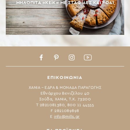
ΜΗΛΌΠΙΤΑ «ΚΈΙΚ» ΜΕ ΣΤΑΦΊΔΕΣ ΚΑΙ ΡΌΔΙ
Facebook
Pinterest
Instagram
Youtube
ΕΠΙΚΟΙΝΩΝΙΑ
ΧΑΝΙΑ – ΕΔΡΑ & ΜΟΝΑΔΑ ΠΑΡΑΓΩΓΗΣ
Εθνάρχου Βενιζέλου 40
Σούδα, ΧΑΝΙΑ, Τ.Κ. 73200
Τ 2821081380, 800 11 44555
F 2821089898
Ε
info@mills.gr