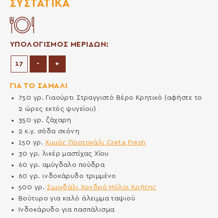
ΣΥΣΤΑΤΙΚΆ
ΥΠΟΛΟΓΙΣΜΟΣ ΜΕΡΙΔΩΝ:
Μείωση μερίδων
Αύξηση μερίδων
-
+
ΓΙΑ ΤΟ ΣΑΜΑΛΙ
750
γρ.
Γιαούρτι Στραγγιστό Βέρο Κρητικό (αφήστε το
2 ώρες εκτός ψυγείου)
350
γρ.
ζάχαρη
2
κ.γ.
σόδα σκόνη
150
γρ.
Χυμός Πορτοκάλι Creta Fresh
30
γρ.
λικέρ μαστίχας Χίου
60
γρ.
αμύγδαλο πούδρα
60
γρ.
ινδοκάρυδο τριμμένο
500
γρ.
Σιμιγδάλι Χονδρό Μύλοι Κρήτης
Βούτυρο για καλό άλειμμα ταψιού
Ινδοκάρυδο για πασπάλισμα