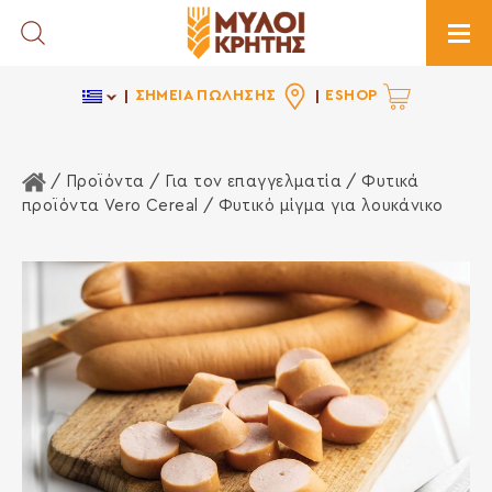
Toggle Search
Togg
ΣΗΜΕΙΑ ΠΩΛΗΣΗΣ
ESHOP
Αρχική Σελίδα
/ Προϊόντα /
Για τον επαγγελματία
/
Φυτικά
προϊόντα Vero Cereal
/ Φυτικό μίγμα για λουκάνικο