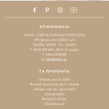
Facebook
Pinterest
Instagram
Youtube
ΕΠΙΚΟΙΝΩΝΙΑ
ΧΑΝΙΑ – ΕΔΡΑ & ΜΟΝΑΔΑ ΠΑΡΑΓΩΓΗΣ
Εθνάρχου Βενιζέλου 40
Σούδα, ΧΑΝΙΑ, Τ.Κ. 73200
Τ 2821081380, 800 11 44555
F 2821089898
Ε
info@mills.gr
ΤΑ ΠΡΟΪΟΝΤΑ
Αλεύρι για το Σπίτι
Φυτικά προϊόντα Vero Cereal
Αλεύρι για τον Αρτοποιό
Ζωοτροφές
Βιομάζα Ελιάς
Ελαιάλευρο