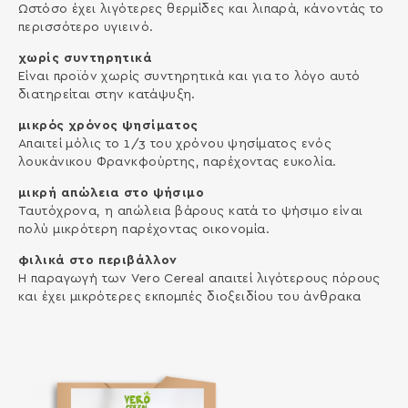
Ωστόσο έχει λιγότερες θερµίδες και λιπαρά, κάνοντάς το
περισσότερο υγιεινό.
χωρίς συντηρητικά
Είναι προϊόν χωρίς συντηρητικά και για το λόγο αυτό
διατηρείται στην κατάψυξη.
μικρός χρόνος ψησίματος
Απαιτεί µόλις το 1/3 του χρόνου ψησίµατος ενός
λουκάνικου Φρανκφούρτης, παρέχοντας ευκολία.
μικρή απώλεια στο ψήσιμο
Ταυτόχρονα, η απώλεια βάρους κατά το ψήσιµο είναι
πολύ µικρότερη παρέχοντας οικονοµία.
φιλικά στο περιβάλλον
Η παραγωγή των Vero Cereal απαιτεί λιγότερους πόρους
και έχει µικρότερες εκποµπές διοξειδίου του άνθρακα