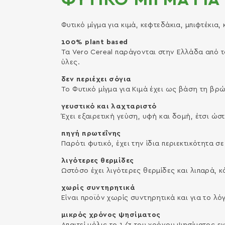
Φυτικό μίγμα για κιμά, κεφτεδάκια, μπιφτέκια, 
100% plant based
Τα Vero Cereal παράγονται στην Ελλάδα από
ύλες.
δεν περιέχει σόγια
Το Φυτικό µίγµα για Κιµά έχει ως βάση τη βρώµ
γευστικό και λαχταριστό
Έχει εξαιρετική γεύση, υφή και δοµή, έτσι ώσ
πηγή πρωτεΐνης
Παρότι φυτικό, έχει την ίδια περιεκτικότητα σ
λιγότερες θερμίδες
Ωστόσο έχει λιγότερες θερµίδες και λιπαρά, κ
χωρίς συντηρητικά
Είναι προϊόν χωρίς συντηρητικά και για το λό
μικρός χρόνος ψησίματος