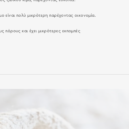
νός ζωικού κιµά, παρέχοντας ευκολία.
ο είναι πολύ µικρότερη παρέχοντας οικονοµία.
υς πόρους και έχει µικρότερες εκποµπές