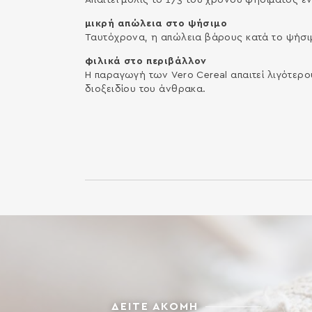
Απαιτεί µόλις το 1/3 του χρόνου ψησίµατος ε
μικρή απώλεια στο ψήσιμο
Ταυτόχρονα, η απώλεια βάρους κατά το ψήσιµ
φιλικά στο περιβάλλον
Η παραγωγή των Vero Cereal απαιτεί λιγότερο
διοξειδίου του άνθρακα.
ΔΕΙΤΕ ΑΚΟΜΗ