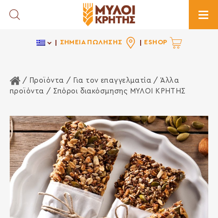
Toggle Search
Togg
ΣΗΜΕΙΑ ΠΩΛΗΣΗΣ
ESHOP
Αρχική Σελίδα
/ Προϊόντα /
Για τον επαγγελματία
/
Άλλα
προϊόντα
/ Σπόροι διακόσμησης ΜΥΛΟΙ ΚΡΗΤΗΣ