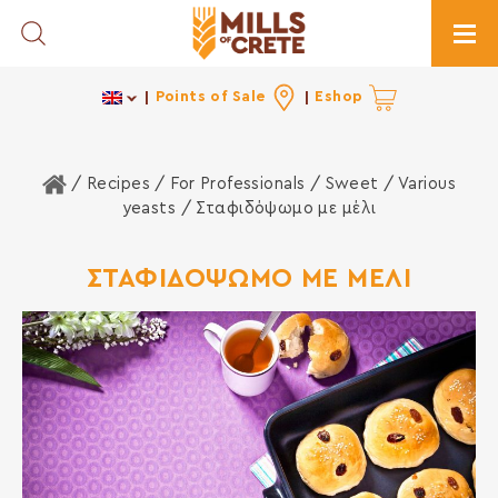
Toggle Search
Togg
Points of Sale
Eshop
Home
/ Recipes /
For Professionals
/
Sweet
/
Various
yeasts
/ Σταφιδόψωμο με μέλι
ΣΤΑΦΙΔΟΨΩΜΟ ΜΕ ΜΕΛΙ