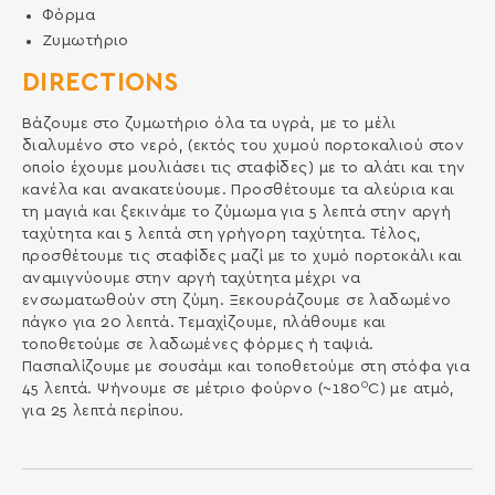
Φόρμα
Ζυμωτήριο
DIRECTIONS
Βάζουμε στο ζυμωτήριο όλα τα υγρά, με το μέλι
διαλυμένο στο νερό, (εκτός του χυμού πορτοκαλιού στον
οποίο έχουμε μουλιάσει τις σταφίδες) με το αλάτι και την
κανέλα και ανακατεύουμε. Προσθέτουμε τα αλεύρια και
τη μαγιά και ξεκινάμε το ζύμωμα για 5 λεπτά στην αργή
ταχύτητα και 5 λεπτά στη γρήγορη ταχύτητα. Τέλος,
προσθέτουμε τις σταφίδες μαζί με το χυμό πορτοκάλι και
αναμιγνύουμε στην αργή ταχύτητα μέχρι να
ενσωματωθούν στη ζύμη. Ξεκουράζουμε σε λαδωμένο
πάγκο για 20 λεπτά. Τεμαχίζουμε, πλάθουμε και
τοποθετούμε σε λαδωμένες φόρμες ή ταψιά.
Πασπαλίζουμε με σουσάμι και τοποθετούμε στη στόφα για
0
45 λεπτά. Ψήνουμε σε μέτριο φούρνο (~180
C) με ατμό,
για 25 λεπτά περίπου.