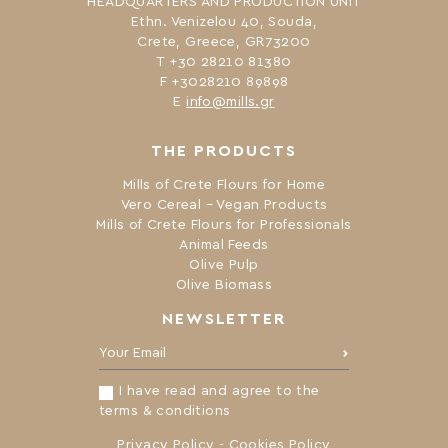
HEADQUARTERS AND PRODUCTION UNIT
Ethn. Venizelou 40, Souda,
Crete, Greece, GR73200
Τ +30 28210 81380
F +3028210 89898
Ε
info@mills.gr
THE PRODUCTS
Mills of Crete Flours for Home
Vero Cereal – Vegan Products
Mills of Crete Flours for Professionals
Animal Feeds
Olive Pulp
Olive Biomass
NEWSLETTER
Your Email:
I have read and agree to the
terms & conditions
Privacy Policy
-
Cookies Policy