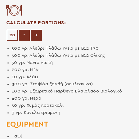
CALCULATE PORTIONS:
Decrease Portions
Increase Portions
-
+
500
γρ.
Αλεύρι Πλάθω Υγεία με Β12 Τ70
500
γρ.
Αλεύρι Πλάθω Υγεία με Β12 Ολικής
50
γρ.
Μαγιά νωπή
200
γρ.
Μέλι
10
γρ.
Αλάτι
300
γρ.
Σταφίδα ξανθή (σουλτανίνα)
100
γρ.
Εξαιρετικό Παρθένο Ελαιόλαδο Βιολογικό
400
γρ.
Νερό
50
γρ.
Χυμός πορτοκάλι
3
γρ.
Κανέλα τριμμένη
EQUIPMENT
Ταψί