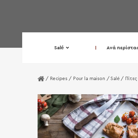
Salé
Ανά περίστα
Home
/ Recipes /
Pour la maison
/
Salé
/ Πίτες