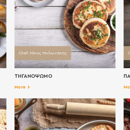
Chef: Νίκος Μυλωνάκης
C
ΤΗΓΑΝΟΨΩΜΟ
Π
More
Mo