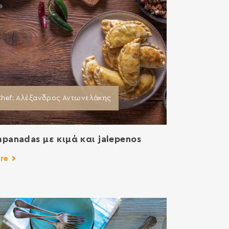
hef: Aλέξανδρος Αντωνελάκης
panadas με κιμά και jalepenos
re