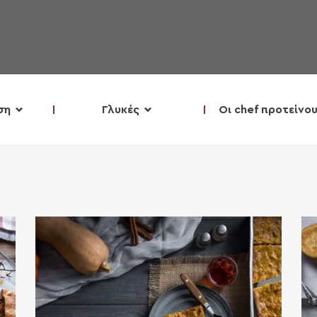
ση
Γλυκές
Οι chef προτείνο