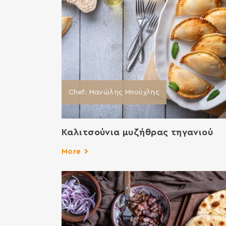
Chef: Μανώλης Μπούχλης
Καλιτσούνια μυζήθρας τηγανιού
More