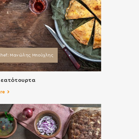
Chef: Μανώλης Μπούχλης
ρεατότουρτα
re