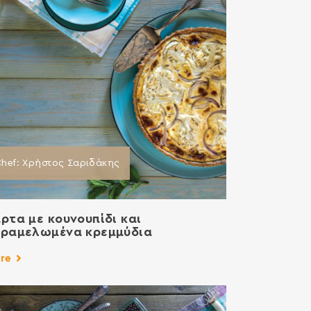
hef: Χρήστος Σαριδάκης
ρτα με κουνουπίδι και
ραμελωμένα κρεμμύδια
re