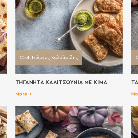
Chef: Γιώργος Καλαϊτσίδης
C
ΤΗΓΑΝΗΤΑ ΚΑΛΙΤΣΟΥΝΙΑ ΜΕ ΚΙΜΑ
ΤΑ
More
Mo