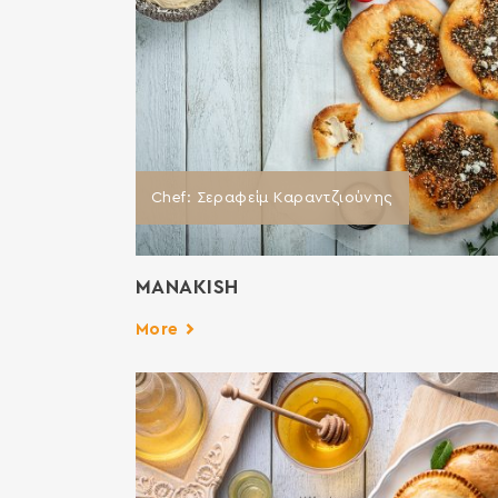
Chef: Σεραφείμ Καραντζιούνης
MANAKISH
More