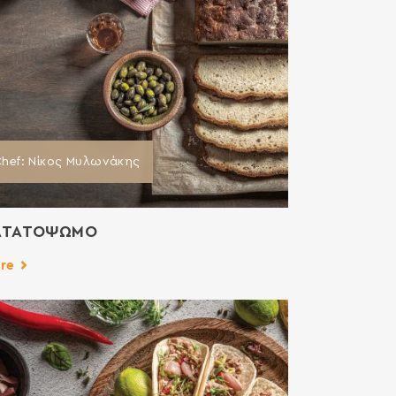
hef: Νίκος Μυλωνάκης
ΑΤΑΤΟΨΩΜΟ
re