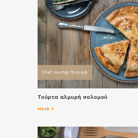
Chef: Ιωσήφ Πετρώφ
Τούρτα αλμυρή σολομού
More