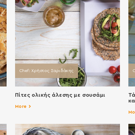
Chef: Χρήστος Σαριδάκης
C
Πίτες ολικής άλεσης με σουσάμι
Τά
κα
More
Mo