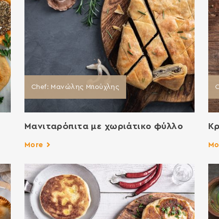
Chef: Μανώλης Μπούχλης
Μανιταρόπιτα με χωριάτικο φύλλο
Κ
More
Mo