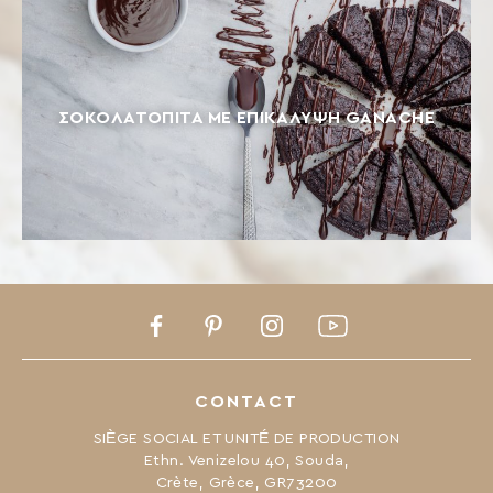
ΣΟΚΟΛΑΤΌΠΙΤΑ ΜΕ ΕΠΙΚΆΛΥΨΗ GANACHE
Facebook
Pinterest
Instagram
Youtube
CONTACT
SIÈGE SOCIAL ET UNITÉ DE PRODUCTION
Ethn. Venizelou 40, Souda,
Crète, Grèce, GR73200