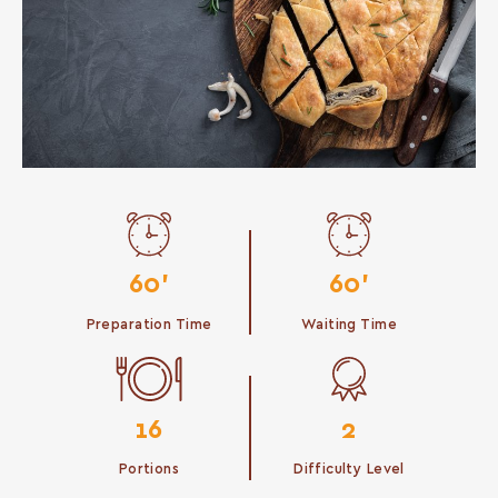
60'
60'
Preparation Time
Waiting Time
16
2
Portions
Difficulty Level