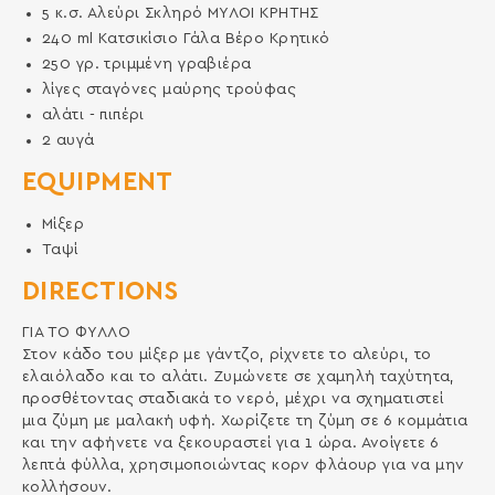
5
κ.σ.
Αλεύρι Σκληρό ΜΥΛΟΙ ΚΡΗΤΗΣ
240
ml
Κατσικίσιο Γάλα Βέρο Κρητικό
250
γρ.
τριμμένη γραβιέρα
λίγες σταγόνες μαύρης τρούφας
αλάτι - πιπέρι
2
αυγά
EQUIPMENT
Μίξερ
Ταψί
DIRECTIONS
ΓΙΑ ΤΟ ΦΥΛΛΟ
Στον κάδο του μίξερ με γάντζο, ρίχνετε το αλεύρι, το
ελαιόλαδο και το αλάτι. Ζυμώνετε σε χαμηλή ταχύτητα,
προσθέτοντας σταδιακά το νερό, μέχρι να σχηματιστεί
μια ζύμη με μαλακή υφή. Χωρίζετε τη ζύμη σε 6 κομμάτια
και την αφήνετε να ξεκουραστεί για 1 ώρα. Ανοίγετε 6
λεπτά φύλλα, χρησιμοποιώντας κορν φλάουρ για να μην
κολλήσουν.