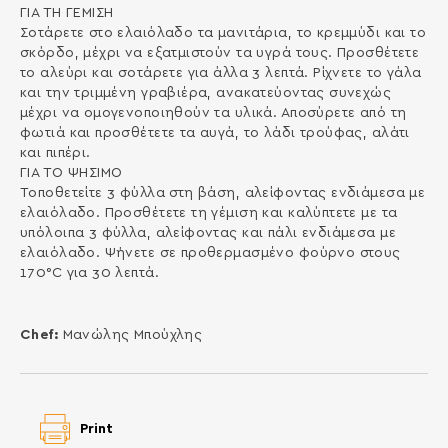
ΓΙΑ ΤΗ ΓΕΜΙΣΗ
Σοτάρετε στο ελαιόλαδο τα μανιτάρια, το κρεμμύδι και το
σκόρδο, μέχρι να εξατμιστούν τα υγρά τους. Προσθέτετε
το αλεύρι και σοτάρετε για άλλα 3 λεπτά. Ρίχνετε το γάλα
και την τριμμένη γραβιέρα, ανακατεύοντας συνεχώς
μέχρι να ομογενοποιηθούν τα υλικά. Αποσύρετε από τη
φωτιά και προσθέτετε τα αυγά, το λάδι τρούφας, αλάτι
και πιπέρι.
ΓΙΑ ΤΟ ΨΗΣΙΜΟ
Τοποθετείτε 3 φύλλα στη βάση, αλείφοντας ενδιάμεσα με
ελαιόλαδο. Προσθέτετε τη γέμιση και καλύπτετε με τα
υπόλοιπα 3 φύλλα, αλείφοντας και πάλι ενδιάμεσα με
ελαιόλαδο. Ψήνετε σε προθερμασμένο φούρνο στους
170°C για 30 λεπτά.
Chef:
Μανώλης Μπούχλης
Print