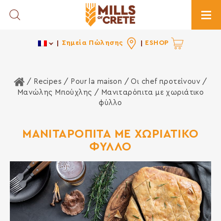
Toggle Search
Togg
Σημεία Πώλησης
ESHOP
Home
/ Recipes /
Pour la maison
/
Οι chef προτείνουν
/
Μανώλης Μπούχλης
/ Μανιταρόπιτα με χωριάτικο
φύλλο
ΜΑΝΙΤΑΡΟΠΙΤΑ ΜΕ ΧΩΡΙΑΤΙΚΟ
ΦΥΛΛΟ