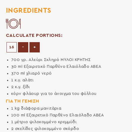
INGREDIENTS
CALCULATE PORTIONS:
Decrease Portions
Increase Portions
-
+
700
γρ.
Aλεύρι Σκληρό ΜΥΛΟΙ ΚΡΗΤΗΣ
30
ml
Eξαιρετικό Παρθένο Ελαιόλαδο ΑΒΕΑ
370
ml
χλιαρό νερό
1
κ.γ.
αλάτι
2
κ.γ.
ξίδι
κόρν φλάουρ για το άνοιγμα του φύλλου
ΓΙΑ ΤΗ ΓΕΜΙΣΗ
1
kg
διάφορα μανιτάρια
100
ml
Εξαιρετικό Παρθένο Ελαιόλαδο ΑΒΕΑ
1
μέτριο ψιλοκομμένο κρεμμύδι
2
σκελίδες
ψιλοκομμένο σκόρδο