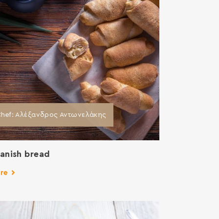
hef: Aλέξανδρος Αντωνελάκης
anish bread
re