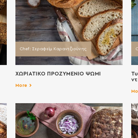
Chef: Σεραφείμ Καραντζιούνης
ΧΩΡΙΑΤΙΚΟ ΠΡΟΖΥΜΕΝΙΟ ΨΩΜΙ
Τυ
ν
More
Mo