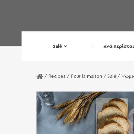
Salé
Ανά περίστα
Home
/ Recipes /
Pour la maison
/
Salé
/ Ψωμιά