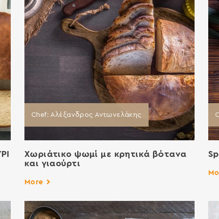
Chef: Aλέξανδρος Αντωνελάκης
C
ΡΙ
Χωριάτικο ψωμί με κρητικά βότανα
Sp
και γιαούρτι
Mo
More