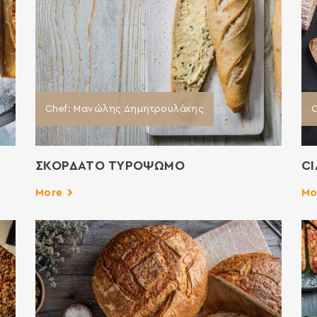
Chef: Μανώλης Δημητρουλάκης
C
ΣΚΟΡΔΑΤΟ ΤΥΡΟΨΩΜΟ
C
More
Mo