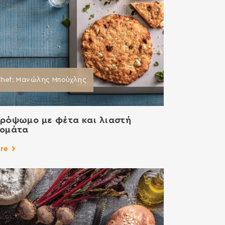
Chef: Μανώλης Μπούχλης
ρόψωμο με φέτα και λιαστή
τομάτα
re