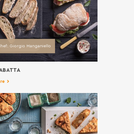
hef: Giorgio Manganiello
IABATTA
re