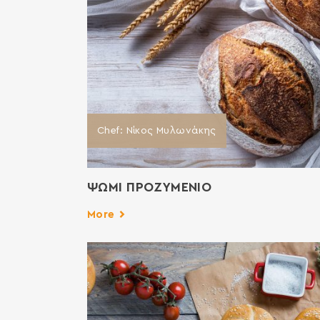
Chef: Νίκος Μυλωνάκης
ΨΩΜΙ ΠΡΟΖΥΜΕΝΙΟ
More