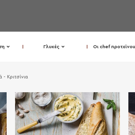
ση
Γλυκές
Οι chef προτείνο
 - Κριτσίνια