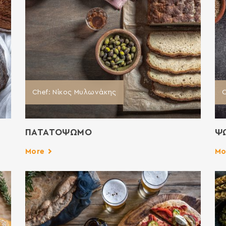
Chef: Νίκος Μυλωνάκης
C
ΠΑΤΑΤΟΨΩΜΟ
ΨΩ
More
Mo