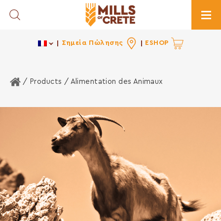
Toggle Search
Togg
Σημεία Πώλησης
ESHOP
Home
/ Products /
Alimentation des Animaux