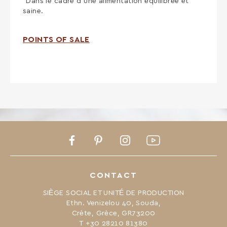
*Dans le cadre d’une alimentation équilibrée et
saine.
POINTS OF SALE
Facebook
Pinterest
Instagram
Youtube
CONTACT
SIÈGE SOCIAL ET UNITÉ DE PRODUCTION
Ethn. Venizelou 40, Souda,
Crète, Grèce, GR73200
Τ +30 28210 81380