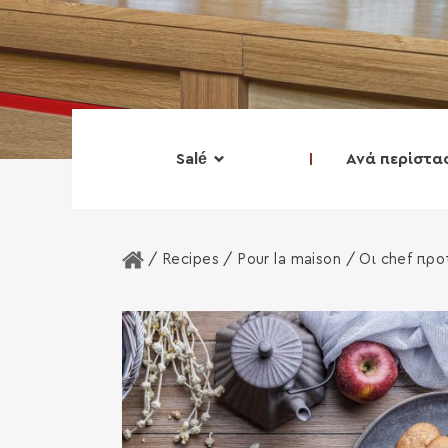
Salé
Ανά περίστα
Home
/ Recipes /
Pour la maison
/
Οι chef προ