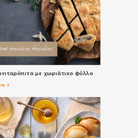
Chef: Μανώλης Μπούχλης
νιταρόπιτα με χωριάτικο φύλλο
re