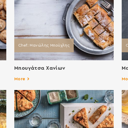
Chef: Μανώλης Μπούχλης
Μπουγάτσα Χανίων
Μα
More
Mo