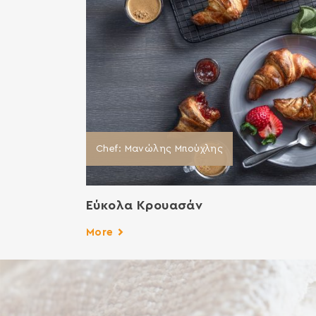
Chef: Μανώλης Μπούχλης
Εύκολα Κρουασάν
More