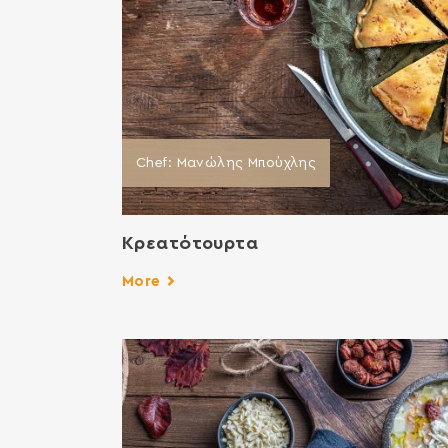
Chef: Μανώλης Μπούχλης
Κρεατότουρτα
More