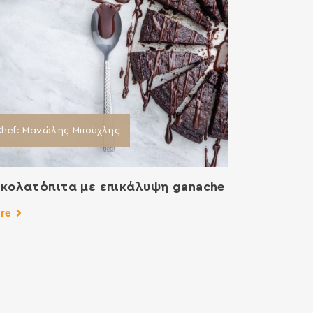
Chef: Μανώλης Μπούχλης
κολατόπιτα με επικάλυψη ganache
re