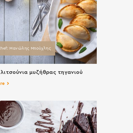
Chef: Μανώλης Μπούχλης
λιτσούνια μυζήθρας τηγανιού
re