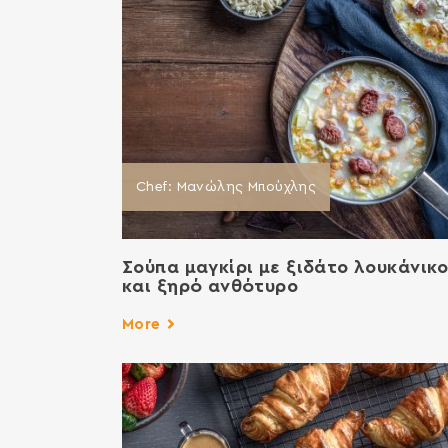
Chef: Μανώλης Μπούχλης
Σούπα μαγκίρι με ξιδάτο λουκάνικ
και ξηρό ανθότυρο
More