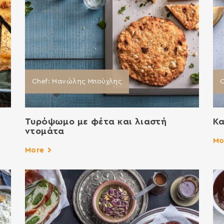
Chef: Μανώλης Μπούχλης
Τυρόψωμο με φέτα και λιαστή
Κα
ντομάτα
Mo
More