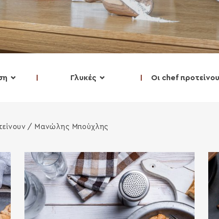
ση
Γλυκές
Οι chef προτείνο
τείνουν
/ Μανώλης Μπούχλης