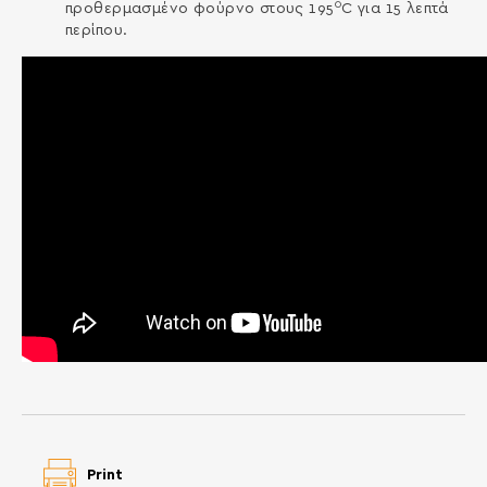
0
προθερμασμένο φούρνο στους 195
C για 15 λεπτά
περίπου.
Print