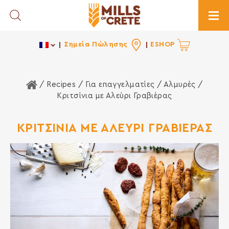
Toggle Search
Togg
Σημεία Πώλησης
ESHOP
Home
/ Recipes /
Για επαγγελματίες
/
Αλμυρές
/
Κριτσίνια με Αλεύρι Γραβιέρας
ΚΡΙΤΣΙΝΙΑ ΜΕ ΑΛΕΥΡΙ ΓΡΑΒΙΕΡΑΣ