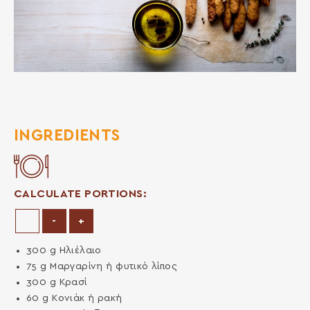
INGREDIENTS
CALCULATE PORTIONS:
Decrease Portions
Increase Portions
-
+
300
g
Ηλιέλαιο
75
g
Μαργαρίνη ή φυτικό λίπος
300
g
Κρασί
60
g
Κονιάκ ή ρακή