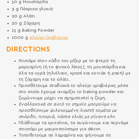
50
g
Μουστάρδα
3
g
Πάπρικα γλυκιά
20
g
Αλάτι
20
g
Ζάχαρη
15
g
Baking Powder
1000
g
Αλεύρι Γραβιέρας
DIRECTIONS
Χτυπάμε στον κάδο του μίξερ με το φτερό τη
μαργαρίνη (ή το φυτικό λίπος), τη μουστάρδα και
όλα τα υγρά (ηλιέλαιο, κρασί και κονιάκ ή ρακή) με
τη ζάχαρη και το αλάτι.
Προσθέτουμε σταδιακά το αλεύρι γραβιέρας μέσα
στο οποίο έχουμε αναμίξει το baking powder και
ζυμώνουμε μέχρι να σχηματιστεί η ζύμη.
Εναλλακτικά σε αυτό το σημείο μπορούμε να
προσθέσουμε ψιλοκομμένη λιαστή τομάτα με
σκόρδο, πιπεριά, πάστα ελιάς με ρίγανη κλπ.
Πλάθουμε τα κριτσίνια, τα αυγώνουμε και περνάμε
σουσάμι με μαυροσούσαμο για décor.
Τοποθετούμε σε λαμαρίνα και ψήνουμε σε