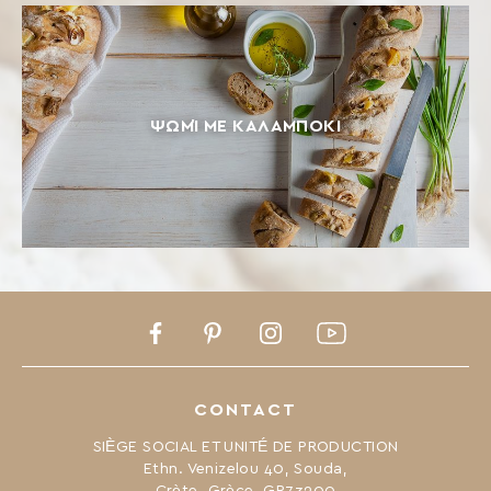
ΨΩΜΊ ΜΕ ΚΑΛΑΜΠΌΚΙ
Facebook
Pinterest
Instagram
Youtube
CONTACT
SIÈGE SOCIAL ET UNITÉ DE PRODUCTION
Ethn. Venizelou 40, Souda,
Crète, Grèce, GR73200