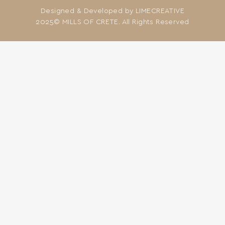
Designed & Developed by
LIMECREATIVE
2025© MILLS OF CRETE. All Rights Reserved