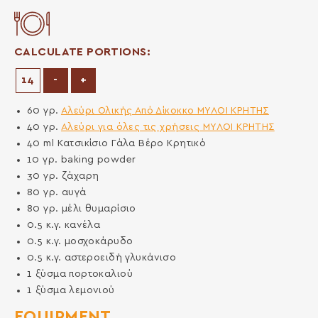
CALCULATE PORTIONS:
Decrease Portions
Increase Portions
-
+
60
γρ.
Αλεύρι Ολικής Από Δίκοκκο ΜΥΛΟΙ ΚΡΗΤΗΣ
40
γρ.
Αλεύρι για όλες τις χρήσεις ΜΥΛΟΙ ΚΡΗΤΗΣ
40
ml
Κατσικίσιο Γάλα Βέρο Κρητικό
10
γρ.
baking powder
30
γρ.
ζάχαρη
80
γρ.
αυγά
80
γρ.
μέλι θυμαρίσιο
0.5
κ.γ.
κανέλα
0.5
κ.γ.
μοσχοκάρυδο
0.5
κ.γ.
αστεροειδή γλυκάνισο
1
ξύσμα πορτοκαλιού
1
ξύσμα λεμονιού
EQUIPMENT