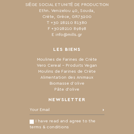
SIÈGE SOCIAL ET UNITÉ DE PRODUCTION
Ethn. Venizelou 40, Souda,
Crète, Grèce, GR73200
Τ +30 28210 81380
F +3028210 89898
Ε info@mills.gr
LES BIENS
Moulines de Farines de Crète
Vero Cereal – Produits Vegan
Moulins de Farines de Crète
Alimentation des Animaux
Biomasse d’olive
Pâte d’olive
NEWSLETTER
Your Email:
I have read and agree to the
terms & conditions