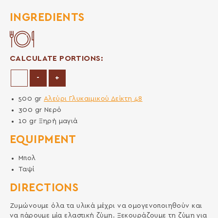
INGREDIENTS
CALCULATE PORTIONS:
Decrease Portions
Increase Portions
-
+
500
gr
Αλεύρι Γλυκαιμικού Δείκτη 48
300
gr
Νερό
10
gr
Ξηρή μαγιά
EQUIPMENT
Μπολ
Ταψί
DIRECTIONS
Ζυμώνουμε όλα τα υλικά μέχρι να ομογενοποιηθούν και
να πάρουμε μία ελαστική ζύμη. Ξεκουράζουμε τη ζύμη για