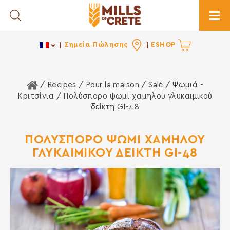
Toggle Search
Togg
Σημεία Πώλησης
ESHOP
Home
/ Recipes /
Pour la maison
/
Salé
/
Ψωμιά -
Κριτσίνια
/ Πολύσπορο ψωμί χαμηλού γλυκαιμικού
δείκτη GI-48
ΠΟΛΥΣΠΟΡΟ ΨΩΜΙ ΧΑΜΗΛΟΥ
ΓΛΥΚΑΙΜΙΚΟΥ ΔΕΙΚΤΗ GI-48