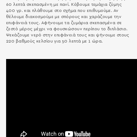
60 λεπτά σκεπασμένη με πανί. Κόβουμε τεμάχια ζύμης
400 γρ. και πλάθουμε στο σχήμα που επιθυμούμε. Αν
θέλουμε διακοσμούμε με σπόρους και χαράζουμε την
επιφάνειά τους. Αφήνουμε τα ζυμάρια σκεπασμένα σε
ζεστό μέρος μέχρι να φουσκώσουν περίπου το διπλάσιο.
Ψεκάζουμε νερό στην επιφάνειά τους και ψήνουμε στους
220 βαθμούς κελσίου για 50 λεπτά με 1 ώρα.