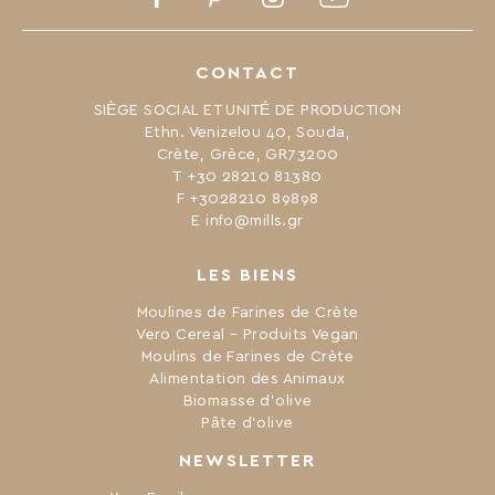
CONTACT
SIÈGE SOCIAL ET UNITÉ DE PRODUCTION
Ethn. Venizelou 40, Souda,
Crète, Grèce, GR73200
Τ +30 28210 81380
F +3028210 89898
Ε info@mills.gr
LES BIENS
Moulines de Farines de Crète
Vero Cereal – Produits Vegan
Moulins de Farines de Crète
Alimentation des Animaux
Biomasse d’olive
Pâte d’olive
NEWSLETTER