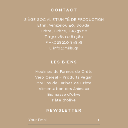
CONTACT
SIÈGE SOCIAL ET UNITÉ DE PRODUCTION
Ethn. Venizelou 40, Souda,
Crète, Grèce, GR73200
Τ +30 28210 81380
F +3028210 89898
Ε info@mills.gr
LES BIENS
Moulines de Farines de Crète
Vero Cereal – Produits Vegan
Moulins de Farines de Crète
Alimentation des Animaux
Biomasse d’olive
Pâte d’olive
NEWSLETTER
Your Email: