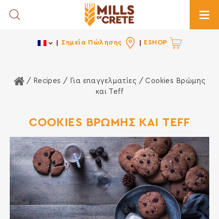
Toggle Search
Togg
Σημεία Πώλησης
ESHOP
Home
/ Recipes /
Για επαγγελματίες
/ Cookies Βρώμης
και Teff
COOKIES ΒΡΩΜΗΣ ΚΑΙ TEFF