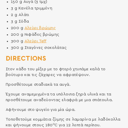
150
g
Αυγά (3 τμχ)
3
g
Κανέλα τριμμένη
2
g
Αλάτι
3
g
Σόδα
200
g
Αλεύρι βρώμης
200
g
Νιφάδες βρώμης
300
g
Αλεύρι Teff
300
g
Σταγόνες σοκολάτας
DIRECTIONS
Στον κάδο του μίξερ με το φτερό χτυπάμε καλά το
βούτυρο και τις ζάχαρες να αφρατέψουν.
Προσθέτουμε σταδιακά τα αυγά.
Έχουμε αναμεμιγμένα τα υπόλοιπα ξηρά υλικά και τα
προσθέτουμε αναδεύοντας ελαφρά με μια σπάτουλα.
Αφήνουμε στο ψυγείο για μία ώρα.
Τοποθετούμε κομμάτια ζύμης σε λαμαρίνα με λαδόκολλα
0
και ψήνουμε στους 180
C για 12 λεπτά περίπου.