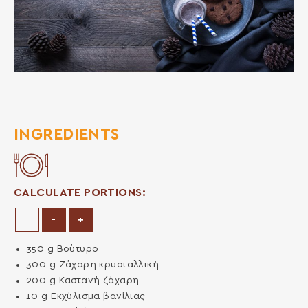
INGREDIENTS
CALCULATE PORTIONS:
Decrease Portions
Increase Portions
-
+
350
g
Βούτυρο
300
g
Ζάχαρη κρυσταλλική
200
g
Καστανή ζάχαρη
10
g
Εκχύλισμα βανίλιας