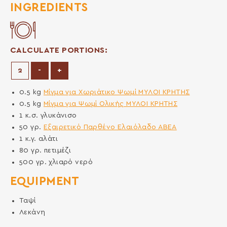
INGREDIENTS
CALCULATE PORTIONS:
Decrease Portions
Increase Portions
-
+
0.5
kg
Μίγμα για Χωριάτικο Ψωμί ΜΥΛΟΙ ΚΡΗΤΗΣ
0.5
kg
Μίγμα για Ψωμί Ολικής ΜΥΛΟΙ ΚΡΗΤΗΣ
1
κ.σ.
γλυκάνισο
50
γρ.
Εξαιρετικό Παρθένο Ελαιόλαδο ΑΒΕΑ
1
κ.γ.
αλάτι
80
γρ.
πετιμέζι
500
γρ.
χλιαρό νερό
EQUIPMENT
Ταψί
Λεκάνη