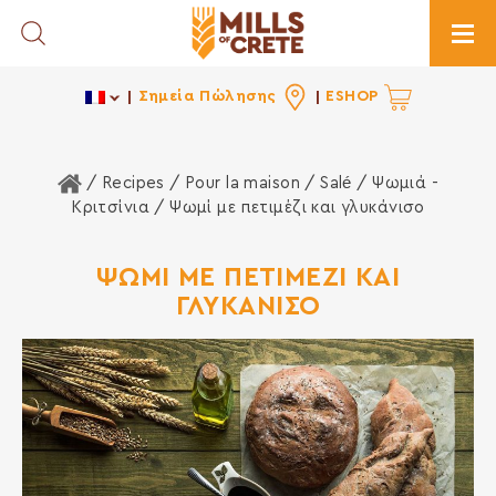
Toggle Search
Togg
Σημεία Πώλησης
ESHOP
Home
/ Recipes /
Pour la maison
/
Salé
/
Ψωμιά -
Κριτσίνια
/ Ψωμί με πετιμέζι και γλυκάνισο
ΨΩΜΙ ΜΕ ΠΕΤΙΜΕΖΙ ΚΑΙ
ΓΛΥΚΑΝΙΣΟ