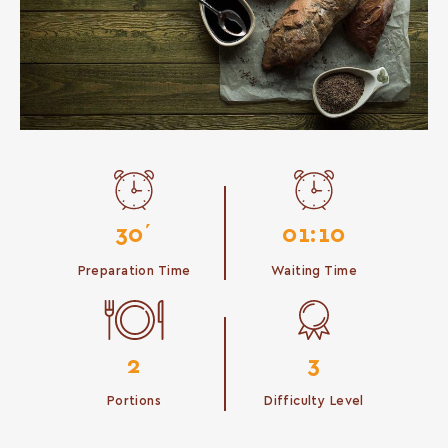
30΄
01:10
Preparation Time
Waiting Time
2
3
Portions
Difficulty Level