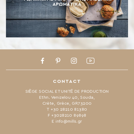
ΑΡΩΜΑΤΙΚΑ
Facebook
Pinterest
Instagram
Youtube
CONTACT
SIÈGE SOCIAL ET UNITÉ DE PRODUCTION
Ethn. Venizelou 40, Souda,
Crète, Grèce, GR73200
Τ +30 28210 81380
F +3028210 89898
Ε info@mills.gr