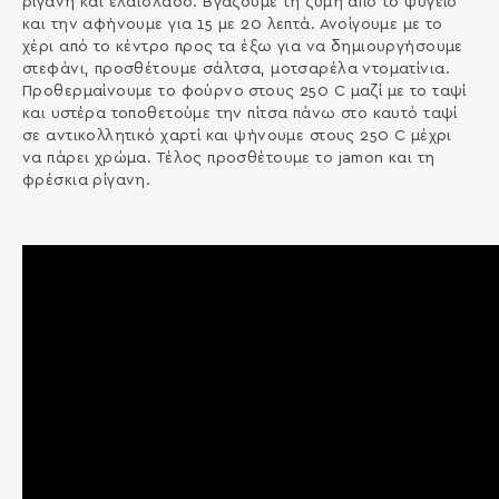
ρίγανη και ελαιόλαδο. Βγάζουµε τη ζύµη από το ψυγείο
και την αφήνουµε για 15 µε 20 λεπτά. Ανοίγουµε µε το
χέρι από το κέντρο προς τα έξω για να δηµιουργήσουµε
στεφάνι, προσθέτουµε σάλτσα, µοτσαρέλα ντοµατίνια.
Προθερµαίνουµε το φούρνο στους 250 C µαζί µε το ταψί
και υστέρα τοποθετούµε την πίτσα πάνω στο καυτό ταψί
σε αντικολλητικό χαρτί και ψήνουµε στους 250 C µέχρι
να πάρει χρώµα. Τέλος προσθέτουµε το jamon και τη
φρέσκια ρίγανη.