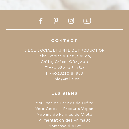
Facebook
Pinterest
Instagram
Youtube
CONTACT
SIÈGE SOCIAL ET UNITÉ DE PRODUCTION
Ethn. Venizelou 40, Souda,
Crète, Grèce, GR73200
Τ +30 28210 81380
F +3028210 89898
Ε info@mills.gr
LES BIENS
Moulines de Farines de Crète
Vero Cereal – Produits Vegan
Moulins de Farines de Crète
Alimentation des Animaux
Biomasse d’olive