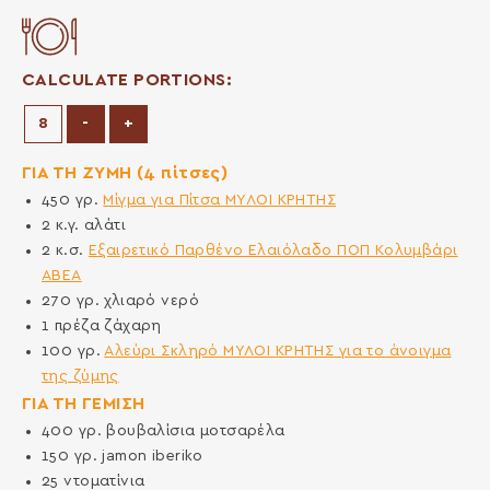
CALCULATE PORTIONS:
Decrease Portions
Increase Portions
-
+
ΓΙΑ ΤΗ ΖΥΜΗ (4 πίτσες)
450
γρ.
Μίγμα για Πίτσα ΜΥΛΟΙ ΚΡΗΤΗΣ
2
κ.γ.
αλάτι
2
κ.σ.
Εξαιρετικό Παρθένο Ελαιόλαδο ΠΟΠ Κολυμβάρι
ΑΒΕΑ
270
γρ.
χλιαρό νερό
1
πρέζα
ζάχαρη
100
γρ.
Αλεύρι Σκληρό ΜΥΛΟΙ ΚΡΗΤΗΣ για το άνοιγμα
της ζύμης
ΓΙΑ ΤΗ ΓΕΜΙΣΗ
400
γρ.
βουβαλίσια μοτσαρέλα
150
γρ.
jamon iberiko
25
ντοματίνια