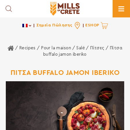
Toggle Search
Togg
Σημεία Πώλησης
ESHOP
Home
/ Recipes /
Pour la maison
/
Salé
/
Πίτσες
/ Πίτσα
buffalo jamon iberiko
ΠΙΤΣΑ BUFFALO JAMON IBERIKO