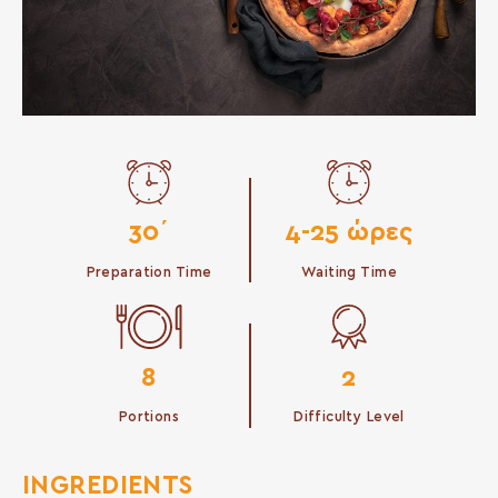
30΄
4-25 ώρες
Preparation Time
Waiting Time
8
2
Portions
Difficulty Level
INGREDIENTS