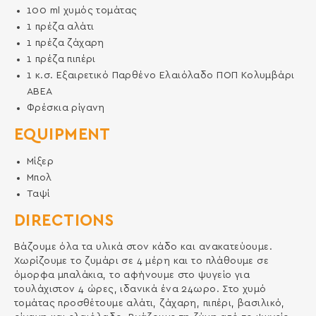
100
ml
χυμός τομάτας
1
πρέζα
αλάτι
1
πρέζα
ζάχαρη
1
πρέζα
πιπέρι
1
κ.σ.
Εξαιρετικό Παρθένο Ελαιόλαδο ΠΟΠ Κολυμβάρι
ΑΒΕΑ
Φρέσκια ρίγανη
EQUIPMENT
Μίξερ
Μπολ
Ταψί
DIRECTIONS
Βάζουµε όλα τα υλικά στον κάδο και ανακατεύουµε.
Χωρίζουµε το ζυµάρι σε 4 µέρη και το πλάθουµε σε
όµορφα µπαλάκια, το αφήνουµε στο ψυγείο για
τουλάχιστον 4 ώρες, ιδανικά ένα 24ωρο. Στο χυµό
τοµάτας προσθέτουµε αλάτι, ζάχαρη, πιπέρι, βασιλικό,