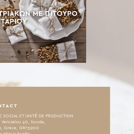
ΤΡΙΑΚΏΝ ΜΕ ΠΊΤΟΥΡΟ
ΣΤΑΡΙΟΎ
NTACT
E SOCIAL ET UNITÉ DE PRODUCTION
. Venizelou 40, Souda,
e, Grèce, GR73200