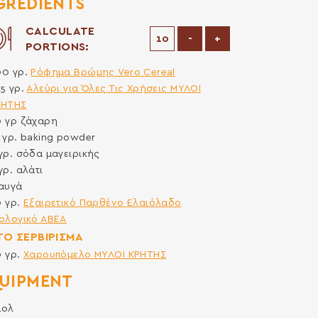
GREDIENTS
CALCULATE
Decrease Portions
Increase Portions
-
+
PORTIONS:
00
γρ.
Ρόφημα Βρώμης Vero Cereal
75
γρ.
Αλεύρι για Όλες Τις Χρήσεις ΜΥΛΟΙ
ΡΗΤΗΣ
0
γρ
ζάχαρη
5
γρ.
baking powder
γρ.
σόδα μαγειρικής
γρ.
αλάτι
αυγά
0
γρ.
Εξαιρετικό Παρθένο Ελαιόλαδο
ολογικό ΑΒΕΑ
 ΤΟ ΣΕΡΒΙΡΙΣΜΑ
0
γρ.
Χαρουπόμελο ΜΥΛΟΙ ΚΡΗΤΗΣ
UIPMENT
πολ