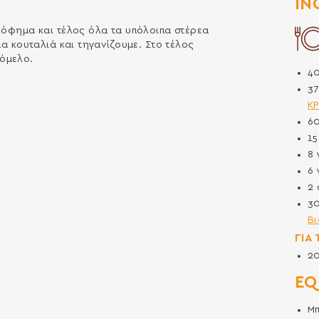
IN
ρόφημα και τέλος όλα τα υπόλοιπα στέρεα
ία κουταλιά και τηγανίζουμε. Στο τέλος
όμελο.
4
3
Κ
6
1
8
6
2
3
Βι
ΓΙΑ
2
EQ
Μ