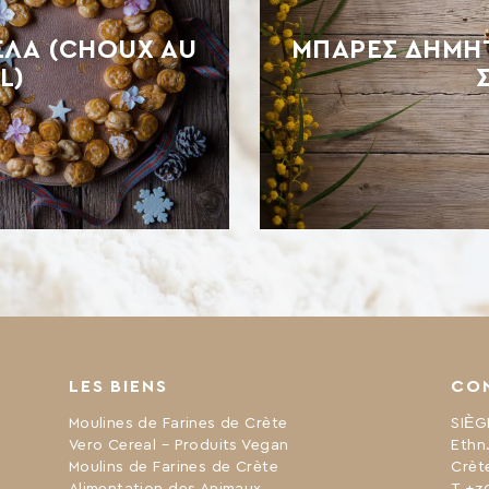
ΈΛΑ (CHOUX AU
ΜΠΆΡΕΣ ΔΗΜΗ
L)
LES BIENS
CO
Moulines de Farines de Crète
SIÈG
Vero Cereal – Produits Vegan
Ethn
Moulins de Farines de Crète
Crèt