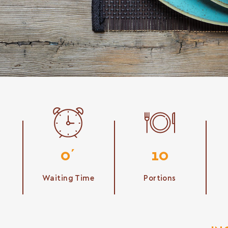
0΄
10
Waiting Time
Portions