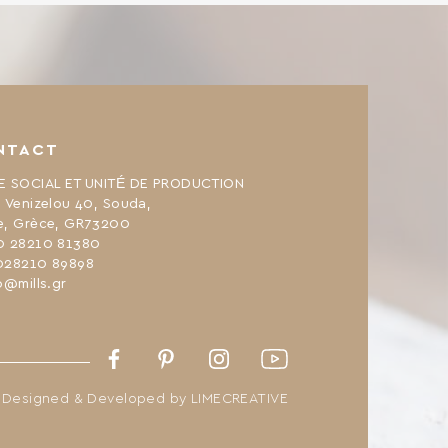
NTACT
E SOCIAL ET UNITÉ DE PRODUCTION
. Venizelou 40, Souda,
e, Grèce, GR73200
0 28210 81380
028210 89898
o@mills.gr
Facebook
Pinterest
Instagram
Youtube
Designed & Developed by
LIMECREATIVE