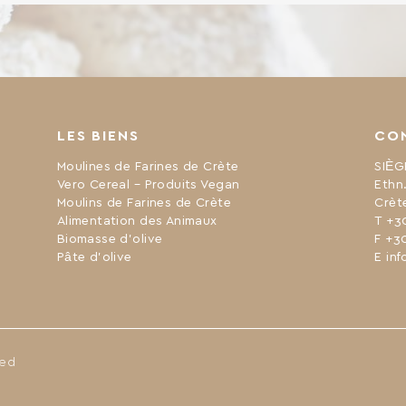
sucrée comme le sucre mais avec moins de
calories. Convient aux végétaliens Approprié
pour le jeûne Faible […]
LES BIENS
CO
Moulines de Farines de Crète
SIÈG
Vero Cereal – Produits Vegan
Ethn
Moulins de Farines de Crète
Crèt
Alimentation des Animaux
Τ +3
Biomasse d’olive
F +3
Pâte d’olive
Ε inf
ved