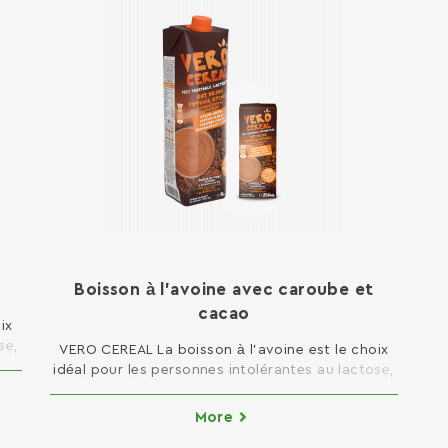
Boisson à l’avoine avec caroube et
cacao
ix
se,
VERO CEREAL La boisson à l’avoine est le choix
idéal pour les personnes intolérantes au lactose,
 la
celles qui suivent un régime alimentaire rapide,
ais
végétarien ou pauvre en graisses. La caroube est
More
nt
un ingrédient très nutritif, tandis qu’elle est
le