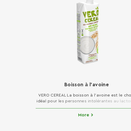
Boisson à l’avoine
VERO CEREAL La boisson à l’avoine est le cho
idéal pour les personnes intolérantes au lacto
à jeun, végétariennes ou suivant un régime
alimentaire pauvre en graisses. Elle convient à
More
consommation directe en tant que boisson, m
aussi pour la cuisine ou la pâtisserie. Convie
aux végétaliens Approprié pour le jeûne Faib