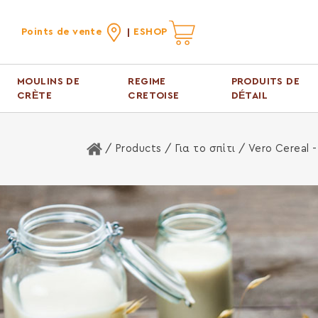
Points de vente
ESHOP
MOULINS DE
REGIME
PRODUITS DE
CRÈTE
CRETOISE
DÉTAIL
Home
/ Products /
Για το σπίτι
/ Vero Cereal -