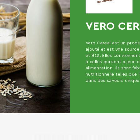
VERO CER
Vero Cereal est un produ
ajouté et est une source 
et B12. Elles conviennen
à celles qui sont à jeun
alimentation. Ils sont fa
nutritionnelle telles que
dans des saveurs unique