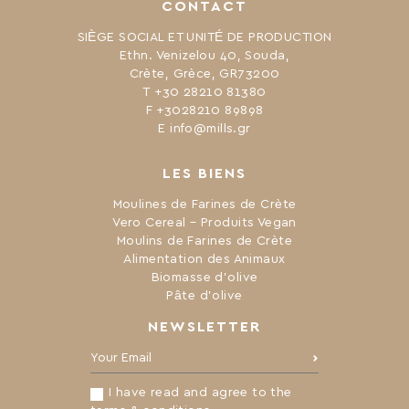
CONTACT
SIÈGE SOCIAL ET UNITÉ DE PRODUCTION
Ethn. Venizelou 40, Souda,
Crète, Grèce, GR73200
Τ +30 28210 81380
F +3028210 89898
Ε info@mills.gr
LES BIENS
Moulines de Farines de Crète
Vero Cereal – Produits Vegan
Moulins de Farines de Crète
Alimentation des Animaux
Biomasse d’olive
Pâte d’olive
NEWSLETTER
Your Email:
I have read and agree to the