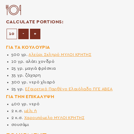
CALCULATE PORTIONS:
Decrease Portions
Increase Portions
-
+
ΓΙΑ ΤΑ ΚΟΥΛΟΥΡΙΑ
500
γρ.
Αλεύρι Σκληρό ΜΥΛΟΙ ΚΡΗΤΗΣ
10
γρ.
αλάτι χονδρό
25
γρ.
μαγιά φρέσκια
35
γρ.
ζάχαρη
300
γρ.
νερό χλιαρό
25
γρ.
Εξαιρετικό Παρθένο Ελαιόλαδο ΠΓΕ ΑΒΕΑ
ΓΙΑ ΤΗΝ ΕΠΙΚΑΛΥΨΗ
400
γρ.
νερό
2
κ.σ.
μέλι ή
2
κ.σ.
Χαρουπόμελο ΜΥΛΟΙ ΚΡΗΤΗΣ
σουσάμι