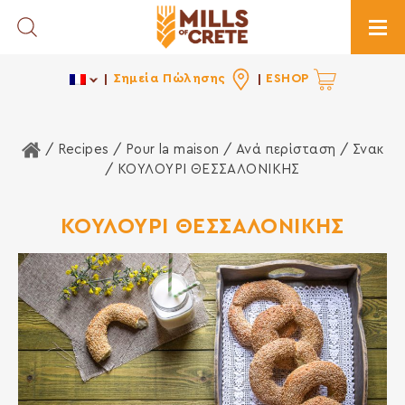
Toggle Search
Togg
Σημεία Πώλησης
ESHOP
Home
/ Recipes /
Pour la maison
/
Ανά περίσταση
/
Σνακ
/ ΚΟΥΛΟΥΡΙ ΘΕΣΣΑΛΟΝΙΚΗΣ
ΚΟΥΛΟΥΡΙ ΘΕΣΣΑΛΟΝΙΚΗΣ